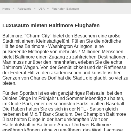
Home
»
Reiseziele
»
USA
»
Flughafen Baltimore
Luxusauto mieten Baltimore Flughafen
Baltimore, "Charm City" bietet den Besuchern eine große
Stadt mit einem Kleinstadtgefühl. Füllen Sie die nördliche
Hälfte des Baltimore - Washington Arlington, eine
pulsierende Metropole von mehr als 7 Millionen Menschen,
bietet Baltimore einen Zugang zu zahlreichen Destinationen.
Man muss nur über den Innenhafen, erleben Sie die echte
Baltimore Wagen. Von der Gemütlichkeit und der Raffinesse
der Federal Hill zu den akademischen und künstlerischen
Grenzen von Charles Dorf hat die Stadt, die glaubt, so viel zu
bieten.
Für den Sportfan ist es ein ganzjähriges Reiseziel bei den
Orioles Dinge im Frühjahr und Sommer lebendig zu halten,
im Oriole Park, einer der schönsten Parks in allen Baseball.
Die Raben halten Sie es sich in der NFL - Saison gleich
nebenan bei M & T Bank Stadium. Der Champion Baltimore
Blast halten Dinge in der hart umkämpften Welt der
Hallenfußball in Baltimore Arena. Und wer Baltimore
erwähnen können, ohne zu erwähnen, das Wort, Lacrosse.