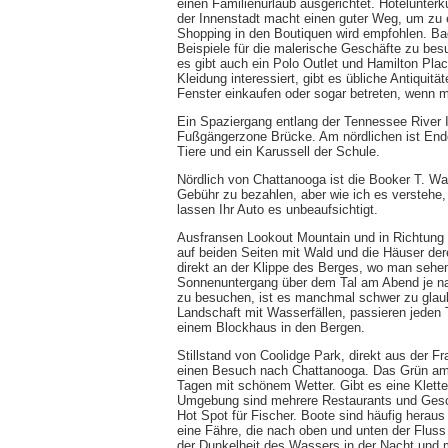
einen Familienurlaub ausgerichtet. Hotelunterkü
der Innenstadt macht einen guter Weg, um zu e
Shopping in den Boutiquen wird empfohlen. Ba
Beispiele für die malerische Geschäfte zu besu
es gibt auch ein Polo Outlet und Hamilton Pla
Kleidung interessiert, gibt es übliche Antiquit
Fenster einkaufen oder sogar betreten, wenn 
Ein Spaziergang entlang der Tennessee River I
Fußgängerzone Brücke. Am nördlichen ist Ende
Tiere und ein Karussell der Schule.
Nördlich von Chattanooga ist die Booker T. Wa
Gebühr zu bezahlen, aber wie ich es verstehe,
lassen Ihr Auto es unbeaufsichtigt.
Ausfransen Lookout Mountain und in Richtung d
auf beiden Seiten mit Wald und die Häuser der
direkt an der Klippe des Berges, wo man sehe
Sonnenuntergang über dem Tal am Abend je nac
zu besuchen, ist es manchmal schwer zu glau
Landschaft mit Wasserfällen, passieren jeden T
einem Blockhaus in den Bergen.
Stillstand von Coolidge Park, direkt aus der F
einen Besuch nach Chattanooga. Das Grün am 
Tagen mit schönem Wetter. Gibt es eine Klette
Umgebung sind mehrere Restaurants und Gesch
Hot Spot für Fischer. Boote sind häufig herau
eine Fähre, die nach oben und unten der Fluss 
der Dunkelheit des Wassers in der Nacht und 