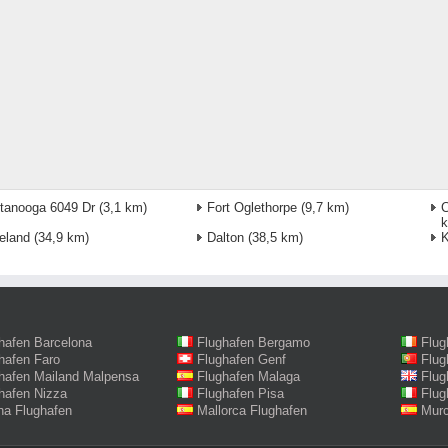
tanooga 6049 Dr
(3,1 km)
Fort Oglethorpe
(9,7 km)
C
eland
(34,9 km)
Dalton
(38,5 km)
K
hafen Barcelona
Flughafen Bergamo
Flug
hafen Faro
Flughafen Genf
Flug
hafen Mailand Malpensa
Flughafen Malaga
Flug
hafen Nizza
Flughafen Pisa
Flug
na Flughafen
Mallorca Flughafen
Murc