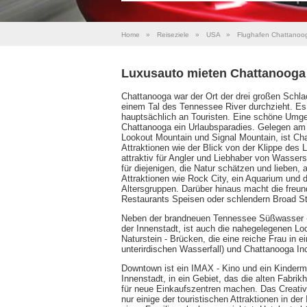
Home
»
Reiseziele
»
USA
»
Flughafen Chattanoo
Luxusauto mieten Chattanooga
Chattanooga war der Ort der drei großen Schla
einem Tal des Tennessee River durchzieht. Es wa
hauptsächlich an Touristen. Eine schöne Umg
Chattanooga ein Urlaubsparadies. Gelegen a
Lookout Mountain und Signal Mountain, ist Cha
Attraktionen wie der Blick von der Klippe des
attraktiv für Angler und Liebhaber von Wassersp
für diejenigen, die Natur schätzen und lieben, 
Attraktionen wie Rock City, ein Aquarium und 
Altersgruppen. Darüber hinaus macht die freun
Restaurants Speisen oder schlendern Broad S
Neben der brandneuen Tennessee Süßwasser - A
der Innenstadt, ist auch die nahegelegenen Lo
Naturstein - Brücken, die eine reiche Frau in 
unterirdischen Wasserfall) und Chattanooga Inc
Downtown ist ein IMAX - Kino und ein Kinderm
Innenstadt, in ein Gebiet, das die alten Fabr
für neue Einkaufszentren machen. Das Creati
nur einige der touristischen Attraktionen in d