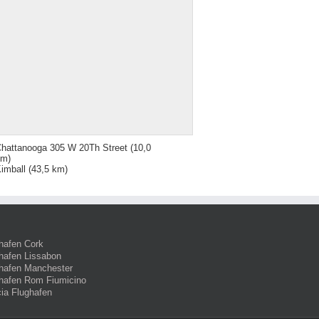
hattanooga 305 W 20Th Street
(10,0
km)
imball
(43,5 km)
hafen Cork
hafen Lissabon
hafen Manchester
hafen Rom Fiumicino
ia Flughafen