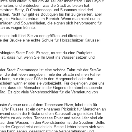
nfte sind direkt in der größte Teil der Innenstadt. Das Layout
rhalten, und entdecken, was die Stadt zu bieten hat.
ckstreet Betty, O Chattanooga und Susannas sind drei
chen. Nicht nur gibt es Boutiquen bis hin zu genießen, aber
ce, ein Einkaufszentrum im Bereich. Wenn man nicht nur in
ätenläden und Souvenirläden, die eignen sich hervorragend für
man es wagen könnte.
nnenstadt führt Sie zu den größten und ältesten
 der Brücke eine echte Schule für Holzschnitzer Karussell
shington State Park. Er sagt, musst du eine Parkplatz -
 ist, dass nur, wenn Sie Ihr Boot ins Wasser setzen und
er Stadt Chattanooga ist eine schöne Fahrt mit der Straße
er, die dort leben umgeben. Teile der Straße nehmen Fahrer
n kann, nur ein paar Füße in den Morgennebel oder den
hdem wann er oder sie vorbeizieht. Für diejenigen unter uns
ben, dass die Menschen in der Gegend die atemberaubende
ag. Es gibt viele Verkehrsschilder für die Vermietung von
rasier Avenue und auf dem Tennessee River, lohnt sich für
Ufer Flusses ist ein gemeinsames Picknick für Menschen an
rwand durch die Brücke und ein Karussell zu genießen. Der
äfte zu erkunden. Tennessee River und seine Ufer sind ein
s auf dem Wasser. In den Abendstunden ist die Southern Belle,
in der Gegend reist ersichtlich. Seine Lichter heben sich von
man kann sehen, gesellschaftliche Veranstaltungen und