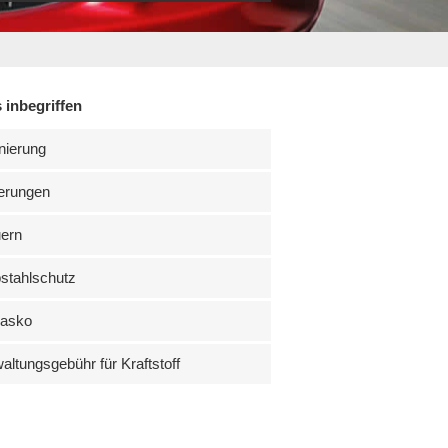
 inbegriffen
nierung
erungen
uern
stahlschutz
kasko
altungsgebühr für Kraftstoff