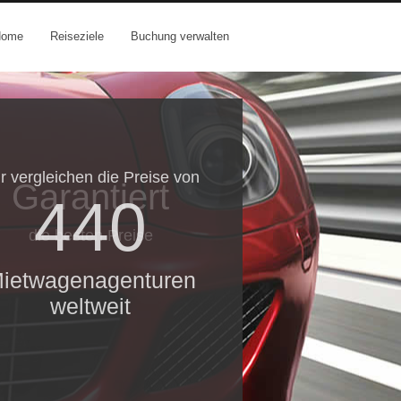
Home
Reiseziele
Buchung verwalten
r vergleichen die Preise von
Garantiert
440
die besten Preise
ietwagenagenturen
weltweit