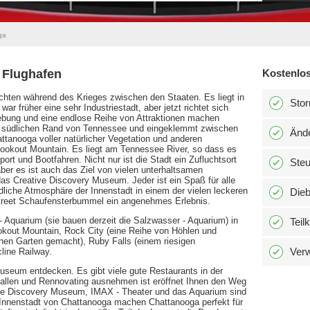
ga
 Flughafen
Kostenlos
chten während des Krieges zwischen den Staaten. Es liegt in
Stor
r früher eine sehr Industriestadt, aber jetzt richtet sich
ebung und eine endlose Reihe von Attraktionen machen
m südlichen Rand von Tennessee und eingeklemmt zwischen
Änd
ttanooga voller natürlicher Vegetation und anderen
 Lookout Mountain. Es liegt am Tennessee River, so dass es
ort und Bootfahren. Nicht nur ist die Stadt ein Zufluchtsort
Ste
aber es ist auch das Ziel von vielen unterhaltsamen
das Creative Discovery Museum. Jeder ist ein Spaß für alle
dliche Atmosphäre der Innenstadt in einem der vielen leckeren
Dieb
treet Schaufensterbummel ein angenehmes Erlebnis.
quarium (sie bauen derzeit die Salzwasser - Aquarium) in
Teil
okout Mountain, Rock City (eine Reihe von Höhlen und
einen Garten gemacht), Ruby Falls (einem riesigen
Verw
line Railway.
useum entdecken. Es gibt viele gute Restaurants in der
ikhallen und Rennovating ausnehmen ist eröffnet Ihnen den Weg
ve Discovery Museum, IMAX - Theater und das Aquarium sind
er Innenstadt von Chattanooga machen Chattanooga perfekt für