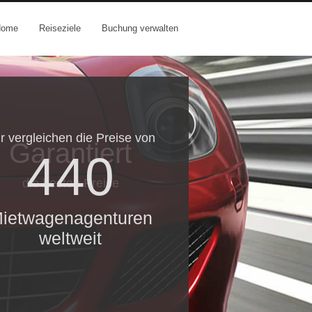
Home
Reiseziele
Buchung verwalten
r vergleichen die Preise von
Garantiert
440
die besten Preise
ietwagenagenturen
weltweit