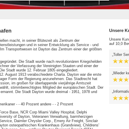
hafen
Unsere K
Unsere Kund
ellen macht, in seiner Blütezeit als Zentrum der
auf 10,0 Be
enstleistungen und in seiner Entwicklung als Service - und
 Im Transportwesen ist Dayton das Zentrum einer der größten
Toller S
gegründet. Die Stadt wurde nach revolutionären Kriegshelden
chner der Verfassung der Vereinigten Staaten und einer der
Die Stadt wurde 12. Februar 1805 eingegliedert.
Wieder ke
2. August 1913 verabschiedete Charta. Dayton war die erste
nager Form der Regierung anzunehmen. Das Stadtrecht hat
ission, im großen für überlappende vierjährige Amtszeit
wählt, stimmberechtigtes Mitglied der europäischen Stadt. Der
Informati
 ernannt. Die Stadt Dayton wurde dreimal - 1951, 1978 und
Amerikaner - - 40 Prozent andere - - 2 Prozent
 Force Base, NCR Corp Miami Valley Hospital, Delphi
versity of Dayton, Veteranen Verwaltung, barmherzigen
rvice, Daimler Chrysler Corp., Emery Air Freight, Sinclair
ton osteopathischen Krankenhaus (Grandview), Childrens'