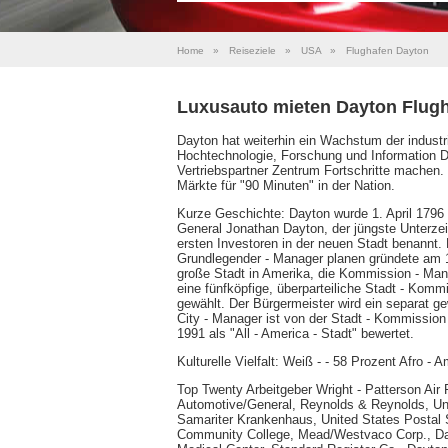
Home
»
Reiseziele
»
USA
»
Flughafen Dayton
Luxusauto mieten Dayton Flug
Dayton hat weiterhin ein Wachstum der industri
Hochtechnologie, Forschung und Information Di
Vertriebspartner Zentrum Fortschritte machen.
Märkte für "90 Minuten" in der Nation.
Kurze Geschichte: Dayton wurde 1. April 1796 
General Jonathan Dayton, der jüngste Unterzei
ersten Investoren in der neuen Stadt benannt. 
Grundlegender - Manager planen gründete am 1
große Stadt in Amerika, die Kommission - Ma
eine fünfköpfige, überparteiliche Stadt - Komm
gewählt. Der Bürgermeister wird ein separat ge
City - Manager ist von der Stadt - Kommission
1991 als "All - America - Stadt" bewertet.
Kulturelle Vielfalt: Weiß - - 58 Prozent Afro - 
Top Twenty Arbeitgeber Wright - Patterson Air
Automotive/General, Reynolds & Reynolds, Uni
Samariter Krankenhaus, United States Postal Se
Community College, Mead/Westvaco Corp., Day