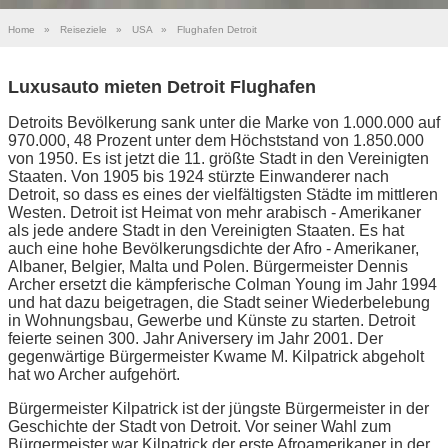
Home
»
Reiseziele
»
USA
»
Flughafen Detroit
Luxusauto mieten Detroit Flughafen
Detroits Bevölkerung sank unter die Marke von 1.000.000 auf
970.000, 48 Prozent unter dem Höchststand von 1.850.000
von 1950. Es ist jetzt die 11. größte Stadt in den Vereinigten
Staaten. Von 1905 bis 1924 stürzte Einwanderer nach
Detroit, so dass es eines der vielfältigsten Städte im mittleren
Westen. Detroit ist Heimat von mehr arabisch - Amerikaner
als jede andere Stadt in den Vereinigten Staaten. Es hat
auch eine hohe Bevölkerungsdichte der Afro - Amerikaner,
Albaner, Belgier, Malta und Polen. Bürgermeister Dennis
Archer ersetzt die kämpferische Colman Young im Jahr 1994
und hat dazu beigetragen, die Stadt seiner Wiederbelebung
in Wohnungsbau, Gewerbe und Künste zu starten. Detroit
feierte seinen 300. Jahr Aniversery im Jahr 2001. Der
gegenwärtige Bürgermeister Kwame M. Kilpatrick abgeholt
hat wo Archer aufgehört.
Bürgermeister Kilpatrick ist der jüngste Bürgermeister in der
Geschichte der Stadt von Detroit. Vor seiner Wahl zum
Bürgermeister war Kilpatrick der erste Afroamerikaner in der