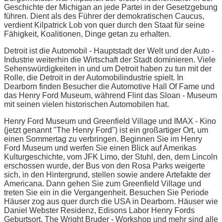
Geschichte der Michigan an jede Partei in der Gesetzgebung
führen. Dient als des Führer der demokratischen Caucus,
verdient Kilpatrick Lob von quer durch den Staat für seine
Fähigkeit, Koalitionen, Dinge getan zu erhalten.
Detroit ist die Automobil - Hauptstadt der Welt und der Auto -
Industrie weiterhin die Wirtschaft der Stadt dominieren. Viele
Sehenswürdigkeiten in und um Detroit haben zu tun mit der
Rolle, die Detroit in der Automobilindustrie spielt. In
Dearborn finden Besucher die Automotive Hall Of Fame und
das Henry Ford Museum, während Flint das Sloan - Museum
mit seinen vielen historischen Automobilen hat.
Henry Ford Museum und Greenfield Village und IMAX - Kino
(jetzt genannt "The Henry Ford") ist ein großartiger Ort, um
einen Sommertag zu verbringen. Beginnen Sie im Henry
Ford Museum und werfen Sie einen Blick auf Amerikas
Kulturgeschichte, vom JFK Limo, der Stuhl, den, dem Lincoln
erschossen wurde, der Bus von den Rosa Parks weigerte
sich, in den Hintergrund, stellen sowie andere Artefakte der
Americana. Dann gehen Sie zum Greenfield Village und
treten Sie ein in die Vergangenheit. Besuchen Sie Periode
Häuser zog aus quer durch die USA in Dearborn. Häuser wie
Daniel Webster Residenz, Edisons Labor Henry Fords
Geburtsort, The Wright Bruder - Workshop und mehr sind alle