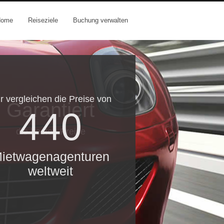
Home
Reiseziele
Buchung verwalten
r vergleichen die Preise von
Garantiert
440
die besten Preise
ietwagenagenturen
weltweit