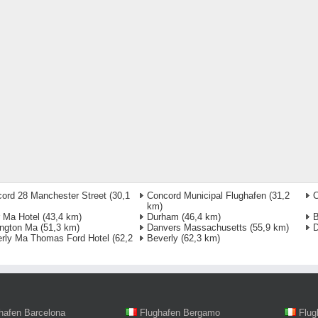
ord 28 Manchester Street
(30,1
Concord Municipal Flughafen
(31,2
C
km)
 Ma Hotel
(43,4 km)
Durham
(46,4 km)
B
ington Ma
(51,3 km)
Danvers Massachusetts
(55,9 km)
D
rly Ma Thomas Ford Hotel
(62,2
Beverly
(62,3 km)
hafen Barcelona
Flughafen Bergamo
Flug