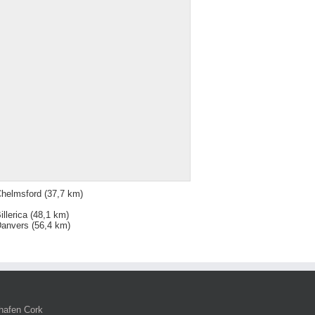
helmsford
(37,7 km)
illerica
(48,1 km)
anvers
(56,4 km)
hafen Cork