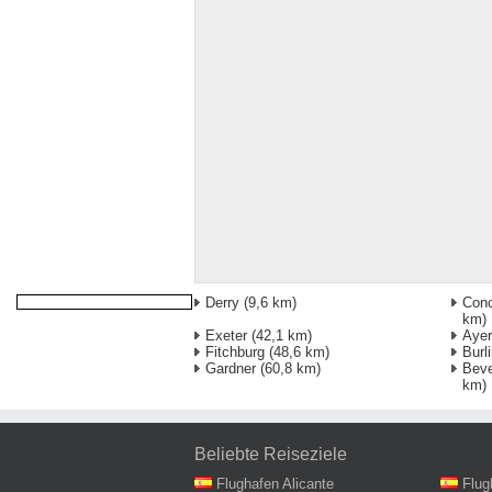
Derry
(9,6 km)
Conc
km)
Exeter
(42,1 km)
Ayer
Fitchburg
(48,6 km)
Burl
Gardner
(60,8 km)
Beve
km)
Beliebte Reiseziele
Flughafen Alicante
Flug