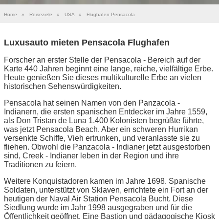
Home
»
Reiseziele
»
USA
»
Flughafen Pensacola
Luxusauto mieten Pensacola Flughafen
Forscher an erster Stelle der Pensacola - Bereich auf der
Karte 440 Jahren beginnt eine lange, reiche, vielfältige Erbe.
Heute genießen Sie dieses multikulturelle Erbe an vielen
historischen Sehenswürdigkeiten.
Pensacola hat seinen Namen von den Panzacola -
Indianern, die ersten spanischen Entdecker im Jahre 1559,
als Don Tristan de Luna 1.400 Kolonisten begrüßte führte,
was jetzt Pensacola Beach. Aber ein schweren Hurrikan
versenkte Schiffe, Vieh ertrunken, und veranlasste sie zu
fliehen. Obwohl die Panzacola - Indianer jetzt ausgestorben
sind, Creek - Indianer leben in der Region und ihre
Traditionen zu feiern.
Weitere Konquistadoren kamen im Jahre 1698. Spanische
Soldaten, unterstützt von Sklaven, errichtete ein Fort an der
heutigen der Naval Air Station Pensacola Bucht. Diese
Siedlung wurde im Jahr 1998 ausgegraben und für die
Öffentlichkeit geöffnet. Eine Bastion und pädagogische Kiosk