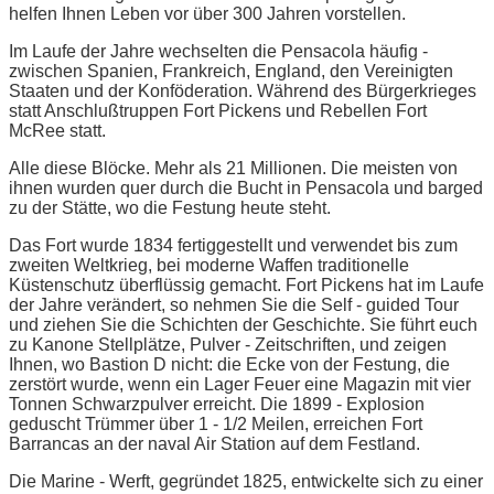
helfen Ihnen Leben vor über 300 Jahren vorstellen.
Im Laufe der Jahre wechselten die Pensacola häufig -
zwischen Spanien, Frankreich, England, den Vereinigten
Staaten und der Konföderation. Während des Bürgerkrieges
statt Anschlußtruppen Fort Pickens und Rebellen Fort
McRee statt.
Alle diese Blöcke. Mehr als 21 Millionen. Die meisten von
ihnen wurden quer durch die Bucht in Pensacola und barged
zu der Stätte, wo die Festung heute steht.
Das Fort wurde 1834 fertiggestellt und verwendet bis zum
zweiten Weltkrieg, bei moderne Waffen traditionelle
Küstenschutz überflüssig gemacht. Fort Pickens hat im Laufe
der Jahre verändert, so nehmen Sie die Self - guided Tour
und ziehen Sie die Schichten der Geschichte. Sie führt euch
zu Kanone Stellplätze, Pulver - Zeitschriften, und zeigen
Ihnen, wo Bastion D nicht: die Ecke von der Festung, die
zerstört wurde, wenn ein Lager Feuer eine Magazin mit vier
Tonnen Schwarzpulver erreicht. Die 1899 - Explosion
geduscht Trümmer über 1 - 1/2 Meilen, erreichen Fort
Barrancas an der naval Air Station auf dem Festland.
Die Marine - Werft, gegründet 1825, entwickelte sich zu einer