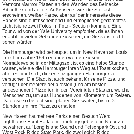
Vermont Marmor Platten an den Wänden des Beinecke
Bibliothek und auf der Außenseite, wie, die Sie fast
erscheinen, weißer Farbe, aber auf der Innenseite diese
Panels sind durchscheinend und ermöglichen gedämpftes
Licht (siehe zwei Fotos im Foto - Section) kommen. Eine
Tour wird von der Yale University empfohlen, da es Ihnen
erlaubt, in vielen Gebäuden zu sehen, die Sie sonst nicht
sehen würden.
Die Hamburger wird behauptet, um in New Haven an Louis
Lunch im Jahre 1895 erfunden worden zu sein.
Normalerweise in der Mittagszeit ist es eine halbe Stunde
warten, wie sie die Hamburger ihren Weg auf Toast kochen,
aber es lohnt sich, dieser einzigartigen Hamburger zu
versuchen. Die Stadt ist auch bekannt für seine Pizza, und
verfügt über mehrere der ältesten (und am besten
angesehenen) Pizzerien in den Vereinigten Staaten, welche
Menschen zu, um aus Hunderten von Kilometern um Reisen.
Da diese so beliebt sind, planen Sie, warten, bis zu 3
Stunden um Ihre Pizza zu erhalten.
New Haven hat mehrere Parks einen Besuch Wert:
Lighthouse Point Park, ein Erholungsgebiet und Natur zu
bewahren, auf Long Island Sound und Felsenpark Ost und
West Rock Ridge State Park, die zwei solch Ridge