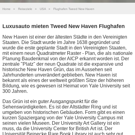
Home
»
Reiseziele
»
USA
»
Flughafen Tweed New Haven
Luxusauto mieten Tweed New Haven Flughafen
New Haven ist einer der ältesten Städte in den Vereinigten
Staaten. Die Stadt wurde im Jahre 1638 gegründet und
wurde die erste geplante Stadt in den Vereinigten Staaten,
mit einem neun Quadratmeter Raster - Plan, die als nationale
Planung Baudenkmal von der AICP erkannt worden ist. Der
zentrale "Platz" der neun Quadrate ist die expansive und
historische New Haven Grün, das im Aussehen seit
Jahrhunderten unverändert geblieben. New Haven ist
bekannt als eines der weltweit größten Sitze der höheren
Bildung, wie es gewesen ist Heimat von Yale University seit
300 Jahren.
Das Grün ist ein guter Ausgangspunkt für die
Sehenswürdigkeiten. Es ist der Altstädter Ring und ist
umgeben von historischen Gebäuden. Form gibt es einen
kurzen Spaziergang von der Yale University Campus mit
seinen vielen Museen. Der University Art Gallery ist ein
muss, da die University Center for British Art ist. Der
Universität Beinecke Rare Book Library ist auch sehr gut.