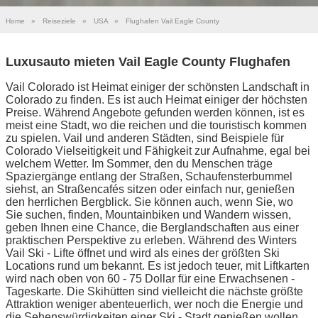
Home
»
Reiseziele
»
USA
»
Flughafen Vail Eagle County
Luxusauto mieten Vail Eagle County Flughafen
Vail Colorado ist Heimat einiger der schönsten Landschaft in
Colorado zu finden. Es ist auch Heimat einiger der höchsten
Preise. Während Angebote gefunden werden können, ist es
meist eine Stadt, wo die reichen und die touristisch kommen
zu spielen. Vail und anderen Städten, sind Beispiele für
Colorado Vielseitigkeit und Fähigkeit zur Aufnahme, egal bei
welchem Wetter. Im Sommer, den du Menschen träge
Spaziergänge entlang der Straßen, Schaufensterbummel
siehst, an Straßencafés sitzen oder einfach nur, genießen
den herrlichen Bergblick. Sie können auch, wenn Sie, wo
Sie suchen, finden, Mountainbiken und Wandern wissen,
geben Ihnen eine Chance, die Berglandschaften aus einer
praktischen Perspektive zu erleben. Während des Winters
Vail Ski - Lifte öffnet und wird als eines der größten Ski
Locations rund um bekannt. Es ist jedoch teuer, mit Liftkarten
wird nach oben von 60 - 75 Dollar für eine Erwachsenen -
Tageskarte. Die Skihütten sind vielleicht die nächste größte
Attraktion weniger abenteuerlich, wer noch die Energie und
die Sehenswürdigkeiten einer Ski - Stadt genießen wollen.