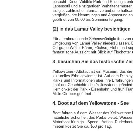
besucht. Diese Wildlife Park und Bildungszen
Lebensstil und einzigartigen Verhaltensmuster
Es gibt zahlreiche informative und unterhalts
vergießen ihre Hemmungen und Anpassung an 
geöffnet von 08:00 bis Sonnenuntergang.
(2) in das Lamar Valley besichtigen
Für atemberaubende Sehenswürdigkeiten von ein
Umgebung von Lamar Valley niederzulassen. Die
Ort graue Wölfe, Bären, Füchse, Elche und sog
fantastische Aussicht mit Blick auf Fischotte
3. besuchen Sie das historische Ze
Yellowstone - Altstadt ist ein Museum, das d
kulturelles Erbe gewidmet ist. Auf dem Displa
Parks und Informationen über ihre Erfahrungen
Lauf der Geschichte des Yellowstone geändert.
Herrlichkeit der Park - Eisenbahn und früh Tra
Mitte Oktober geöffnet.
4. Boot auf dem Yellowstone - See
Boot fahren auf dem Wasser des Yellowstone La
natürliche Schönheit des Parks bietet. Wasser
Motorboot für high - Speed - Action. Ruderboo
mieten kostet Sie ca. $50 pro Tag.