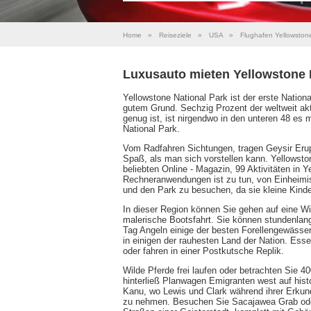
Home
»
Reiseziele
»
USA
»
Flughafen Yellowston
Luxusauto mieten Yellowstone 
Yellowstone National Park ist der erste Nation
gutem Grund. Sechzig Prozent der weltweit ak
genug ist, ist nirgendwo in den unteren 48 es 
National Park.
Vom Radfahren Sichtungen, tragen Geysir Eru
Spaß, als man sich vorstellen kann. Yellowsto
beliebten Online - Magazin, 99 Aktivitäten in Y
Rechneranwendungen ist zu tun, von Einheimi
und den Park zu besuchen, da sie kleine Kind
In dieser Region können Sie gehen auf eine Wi
malerische Bootsfahrt. Sie können stundenlan
Tag Angeln einige der besten Forellengewässer
in einigen der rauhesten Land der Nation. Essen
oder fahren in einer Postkutsche Replik.
Wilde Pferde frei laufen oder betrachten Sie 
hinterließ Planwagen Emigranten west auf his
Kanu, wo Lewis und Clark während ihrer Erkund
zu nehmen. Besuchen Sie Sacajawea Grab ode