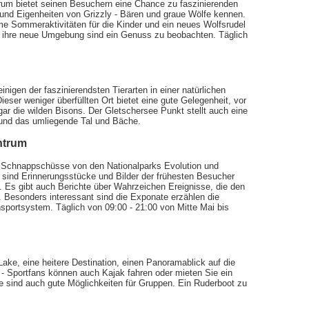
trum bietet seinen Besuchern eine Chance zu faszinierenden
 und Eigenheiten von Grizzly - Bären und graue Wölfe kennen.
ame Sommeraktivitäten für die Kinder und ein neues Wolfsrudel
ihre neue Umgebung sind ein Genuss zu beobachten. Täglich
igen der faszinierendsten Tierarten in einer natürlichen
ser weniger überfüllten Ort bietet eine gute Gelegenheit, vor
ar die wilden Bisons. Der Gletschersee Punkt stellt auch eine
r und das umliegende Tal und Bäche.
ntrum
ie Schnappschüsse von den Nationalparks Evolution und
y sind Erinnerungsstücke und Bilder der frühesten Besucher
. Es gibt auch Berichte über Wahrzeichen Ereignisse, die den
 Besonders interessant sind die Exponate erzählen die
nsportsystem. Täglich von 09:00 - 21:00 von Mitte Mai bis
ke, eine heitere Destination, einen Panoramablick auf die
 - Sportfans können auch Kajak fahren oder mieten Sie ein
te sind auch gute Möglichkeiten für Gruppen. Ein Ruderboot zu