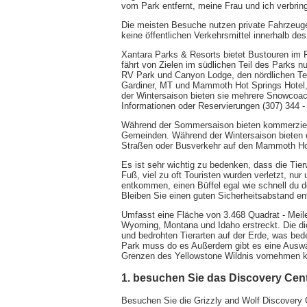
vom Park entfernt, meine Frau und ich verbringe
Die meisten Besuche nutzen private Fahrzeuge
keine öffentlichen Verkehrsmittel innerhalb des
Xantara Parks & Resorts bietet Bustouren im 
fährt von Zielen im südlichen Teil des Parks n
RV Park und Canyon Lodge, den nördlichen Tei
Gardiner, MT und Mammoth Hot Springs Hotel
der Wintersaison bieten sie mehrere Snowcoac
Informationen oder Reservierungen (307) 344 -
Während der Sommersaison bieten kommerziel
Gemeinden. Während der Wintersaison bieten 
Straßen oder Busverkehr auf den Mammoth Ho
Es ist sehr wichtig zu bedenken, dass die Tie
Fuß, viel zu oft Touristen wurden verletzt, nur
entkommen, einen Büffel egal wie schnell du de
Bleiben Sie einen guten Sicherheitsabstand ent
Umfasst eine Fläche von 3.468 Quadrat - Meilen
Wyoming, Montana und Idaho erstreckt. Die di
und bedrohten Tierarten auf der Erde, was bedeu
Park muss do es Außerdem gibt es eine Auswahl
Grenzen des Yellowstone Wildnis vornehmen 
1. besuchen Sie das Discovery Cen
Besuchen Sie die Grizzly and Wolf Discovery Ce