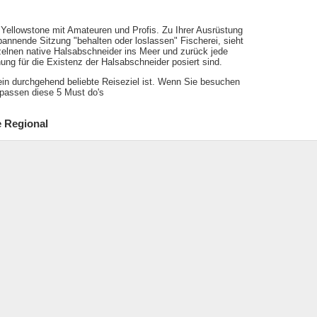
in Yellowstone mit Amateuren und Profis. Zu Ihrer Ausrüstung
spannende Sitzung "behalten oder loslassen" Fischerei, sieht
nzelnen native Halsabschneider ins Meer und zurück jede
hung für die Existenz der Halsabschneider posiert sind.
ein durchgehend beliebte Reiseziel ist. Wenn Sie besuchen
rpassen diese 5 Must do's
e Regional