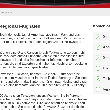
e Regional
Regional Flughafen
Kostenlos
alpark der Welt. Es ist Amerikas Lieblings - Park und aus
Stor
tiven Geysire befinden sich im Yellowstone. Wenn das nicht
mehr reiche Tierwelt als in der Region Greater Yellowstone
Änd
ptionen eine Grand Canyon Urlaub Yellowstone werden mehr
nePark.com enthält Hunderte von Seiten einschließlich ihrer
Ste
ellowstone Land, das frei und voller Informationen über al
schen, die sind Experten und haben die Nachrichten Deckung
er vor 35 Jahren waren geschrieben.
Dieb
ldwasser - Floßfahrt, nehmen Sie einen Ausritt oder eine
g in einem Museum oder in einem Rodeo. Verbringen Sie einen
Teil
 im Land oder in das Hinterland für ein paar Nächte und Lager
 Sie eine herzhafte Mahlzeit in einer alten West - Grillparty
Verw
4000 Jahre alten Felszeichnungen. Wandern Sie in Furchen
torischen Pfaden wie Oregon und Mormonen - Strecken tragen.
ung 1804 - 06 schwebte. Eine landschaftlich reizvolle Fahrt
r besuchen Sie eine indische Powwow. Spaziere durch die