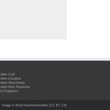
hafen Cork
hafen Lissabon
hafen Manchester
hafen Rom Fiumicino
ia Flughafen
Image ©
flickr/TransformersMan
(CC BY 2.0)‎