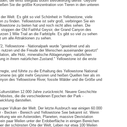
äuden, die einst Bergbau Boom Bevölkerung diente. Geysire
ßen Sie die größte Konzentration von Tieren in den unteren
der Welt. Es gibt so viel Schönheit in Yellowstone, viele
 zu finden. Yellowstone ist sehr groß, verbringen Sie ein
llowstone zu bieten hat und noch nicht alles sehen. Die
 stoppen der Old Faithful Geysir, der Grand Canyon des
en 1 Mile Trail an die Farbtöpfe. Es gibt so viel zu sehen
 um alle Attraktionen zu sehen.
, Yellowstone - Nationalpark wurde "gewidmet und als
en nutzen und die Freude der Menschen auseinander gesetzt"
lation, alle Holz, mineralische Ablagerungen, natürlichen
ng in ihrem natürlichen Zustand." Yellowstone ist die erste
egte, und führte zu die Erhaltung des Yellowstone National
mene (es gibt mehr Geysiren und heißen Quellen hier als im
yon des Yellowstone River, fossile Wälder und die Größe und
ulturstätten 12.000 Jahre zurückreicht. Neuere Geschichte
Websites, die die verschiedenen Epochen der Park -
wicklung darstellen.
super Vulkan der Welt. Der letzte Ausbruch war einigen 60.000
sir - Becken - Bereich und Yellowstone See bekannt ist. Wenn
rkung wie ein Asteroiden, Planeten, massive Devistation
ein paar Meilen unter der Erdoberfläche in einigen Bereichen
einer der schönsten Orte der Welt, Leben nur etwa 100 Meilen