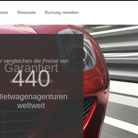
Home
Reiseziele
Buchung verwalten
r vergleichen die Preise von
Garantiert
440
die besten Preise
ietwagenagenturen
weltweit