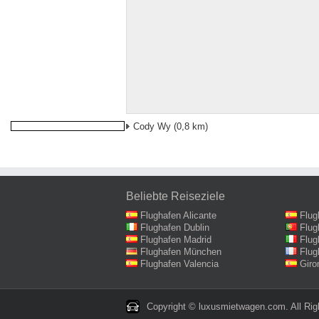
Cody Wy
(0,8 km)
Beliebte Reiseziele
Flughafen Alicante
Flug
Flughafen Dublin
Flug
Flughafen Madrid
Flug
Flughafen München
Flug
Flughafen Valencia
Giro
Copyright © luxusmietwagen.com. All Rig