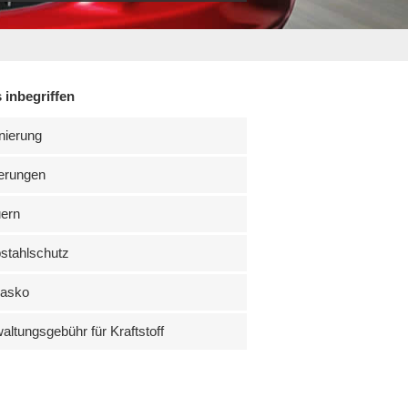
 inbegriffen
nierung
erungen
uern
stahlschutz
kasko
altungsgebühr für Kraftstoff