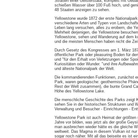
Straßen einer Geisterstadt, komplett mit Geb
schießen Wasser über 100 Fuß hoch, und genie
48 Staaten anzeigen zu sehen.
Yellowstone wurde 1872 der erste Nationalpark 
verschiedene Arten und Typen von Landschaften
Leben lang versuchen, alles zu erobern, die Ye
Mehrheit derjenigen, die Yellowstone besuchen
Yellowstone, sehen und Wanderung auf dem kurz
und die meisten Menschen haben nicht die Zeit
Durch Gesetz des Kongresses am 1. März 1872
öffentlicher Park oder pleasuring Boden für d
und "für den Erhalt von Verletzungen oder Spoi
Kuriositäten oder Wunder. "und ihre Aufbewahru
und älteste Nationalpark der Welt.
Die kommandierenden Funktionen, zunächst err
Park, waren geologische: geothermische Phäno
Rest der Welt zusammen), die bunte Grand Can
Höhe des Yellowstone Lake.
Die menschliche Geschichte des Parks zeigt K
sehen Sie in der historischen Strukturen und 
Verwaltung und Besucher - Einrichtungen - Ent
Yellowstone Park ist auch Heimat der größten 
Jahre vor bilden, was jetzt als der große Gey
man ausbrechen wieder hätte es die gleiche Wi
weltweit. Das Magma in diesem Vulkan ist nur 
sogar noch näher. Mit all das beiseite es ist 