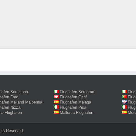
hafen Barcelona
Flughafen Bergamo
Flug
hafen Faro
Flughafen Genf
Flug
hafen Mailand Malpensa
Flughafen Malaga
Flug
hafen Nizza
Flughafen Pisa
Flug
na Flughafen
Mallorca Flughafen
Murc
hts Reserved.‎