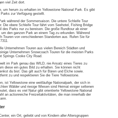
n viel Zeit dort.
, um herum zu erhalten im Yellowstone National Park. Es gibt
 Parks zur Verfügung gestellt.
Park während der Sommersaison. Die untere Schleife Tour
ur. Die obere Schleife Tour fährt vom Seehotel, Fishing Bridge
l des Parks nur zu bereisen. Die große Rundtour ab einer
, um den ganzen Park an einem Tag zu erkunden. Während
h Touren von verschiedenen Standorten aus. Rufen Sie für
 7311.
le Unternehmen Touren aus vielen Bereich Städten und
einige Unternehmen Snowcoach Touren für die meisten Parks
t Springs Cooke City Road.
rwelt im Park genau das WILD, nie Ansatz eines Tieres zu
 um diese ein gutes Bild zu erhalten. Sie können nicht
nkst du bist. Das gilt auch für Bären und Elche sowie.
fernt zu und respektieren Sie die Tiere Yellowstone.
, ist Yellowstone eine weitläufige Nationalpark, der sich in
chten Wälder und riesige Wiesen sind Heimat einiger seltenen
tet, dass es viel Natur gibt orientierte Yellowstone National
 an actionreiche Freizeitaktivitäten, die man innerhalb der
kann.
ter
nter, ein Ort, geliebt und von Kindern aller Altersgruppen