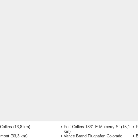
 Collins
(13,8 km)
Fort Collins 1331 E Mulberry St
(15,1
F
km)
gmont
(33,3 km)
Vance Brand Flughafen Colorado
B