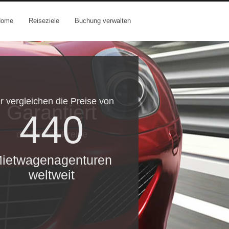
Home
Reiseziele
Buchung verwalten
r vergleichen die Preise von
Garantiert
440
die besten Preise
ietwagenagenturen
weltweit