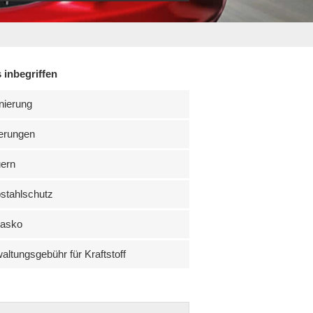
 inbegriffen
nierung
erungen
uern
stahlschutz
kasko
altungsgebühr für Kraftstoff