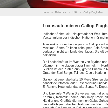
Home
»
Reiseziele
»
USA
»
Gallup Flughafen
Luxusauto mieten Gallup Flugh
Indischer Schmuck - Hauptstadt der Welt. Inter
Versammlung der indischen Nationen für mehr
Aber wirklich, die Ziehungen von Gallup sind zu 
Mexikos. Santa Fe kann behaupten, "die Stadt a
verlassen nicht am Ende des Tages. Sie oft ei
bekleiden.
Die Landschaft ist im Westen von Mythen und
Bäume, himmelblauen blauer Himmel. Im Norde
Südlich ist der Pueblo Zuni, größte Pueblo i
Grate der Zuni Berge, Teil des Cibola National 
Gallup hat eine fabelhafte 10 Meile Streifen d
handelnde Pfosten jeder Beschreibung und vie
El Rancho Hotel oder das alte Santa Fe Depot, 
Und Einkaufen? Wenn Sie versuchen, indische
Keramik, Keramik Acoma, Zuni inlay Arbeit, g
Händler und Großhändler nennen Gallup Zuhau
der vielfältigen indischen Nationen und dem R
dass sie Großhandel in Gallup abgeholt wurden