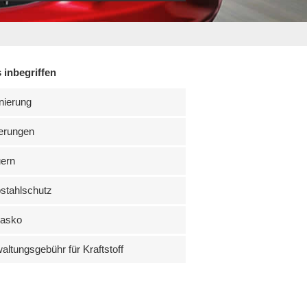
 inbegriffen
nierung
erungen
uern
stahlschutz
kasko
altungsgebühr für Kraftstoff