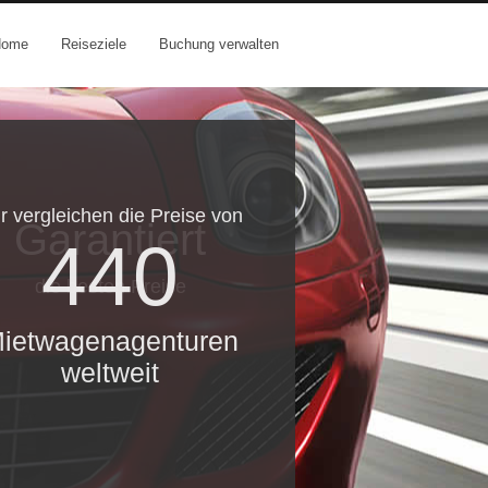
Home
Reiseziele
Buchung verwalten
r vergleichen die Preise von
Garantiert
440
die besten Preise
ietwagenagenturen
weltweit