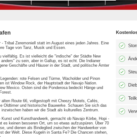
afen
Kostenlos
 - Tribal Zeremoniell statt im August eines jeden Jahres. Eine
Stor
ere Tage von Tanz, Musik und Essen.
vielfältig. Es ist vielleicht die "indische" der Städte New
Änd
nders" zu sein, aber in Gallup, es ist echt. Die Indianer
gene Geschäfte und Häuser in der Stadt, und politische Ämter
Ste
 Legenden: rote Felsen und Türme, Wacholder und Pinon
n ist Window Rock, der Hauptstadt der Navajo Nation.
Dieb
n New Mexico. Osten sind die Ponderosa bedeckt Hänge und
Forest.
Teil
er alten Route 66, vollgestopft mit Cheezy Motels, Cafés,
le Oldtimer und historische Bauwerke. Schauen Sie sich das
inzwischen haben wir die Stadt als kulturelles Zentrum.
Verw
 Kunst und Kunsthandwerk, gemacht ob Navajo Körbe, Hopi -
ibt es keinen besseren Ort, um so etwas aufzuspüren. Über 70
se, und dienen als Bindeglied zwischen der Handwerker von
est der Welt. Diese Kugeln in Santa Fe? Die Chancen stehen,
.