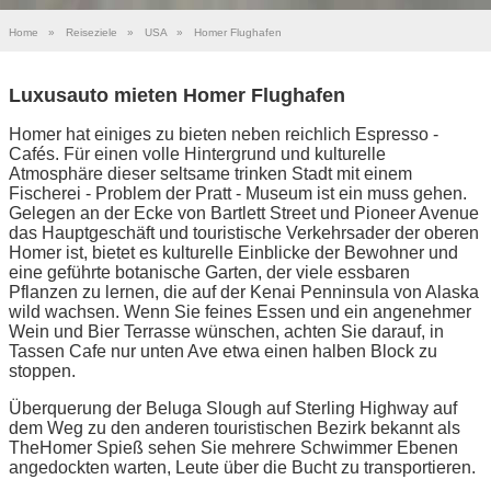
Home
»
Reiseziele
»
USA
»
Homer Flughafen
Luxusauto mieten Homer Flughafen
Homer hat einiges zu bieten neben reichlich Espresso -
Cafés. Für einen volle Hintergrund und kulturelle
Atmosphäre dieser seltsame trinken Stadt mit einem
Fischerei - Problem der Pratt - Museum ist ein muss gehen.
Gelegen an der Ecke von Bartlett Street und Pioneer Avenue
das Hauptgeschäft und touristische Verkehrsader der oberen
Homer ist, bietet es kulturelle Einblicke der Bewohner und
eine geführte botanische Garten, der viele essbaren
Pflanzen zu lernen, die auf der Kenai Penninsula von Alaska
wild wachsen. Wenn Sie feines Essen und ein angenehmer
Wein und Bier Terrasse wünschen, achten Sie darauf, in
Tassen Cafe nur unten Ave etwa einen halben Block zu
stoppen.
Überquerung der Beluga Slough auf Sterling Highway auf
dem Weg zu den anderen touristischen Bezirk bekannt als
TheHomer Spieß sehen Sie mehrere Schwimmer Ebenen
angedockten warten, Leute über die Bucht zu transportieren.