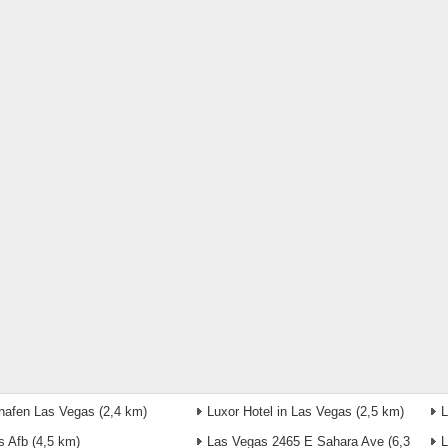
hafen Las Vegas
(2,4 km)
Luxor Hotel in Las Vegas
(2,5 km)
L
is Afb
(4,5 km)
Las Vegas 2465 E Sahara Ave
(6,3
L