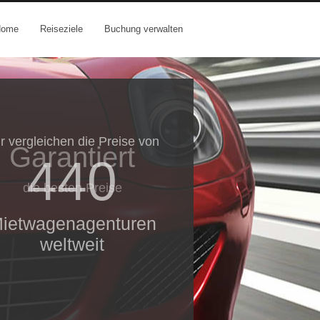
Home
Reiseziele
Buchung verwalten
r vergleichen die Preise von
Garantiert
440
die besten Preise
ietwagenagenturen
weltweit