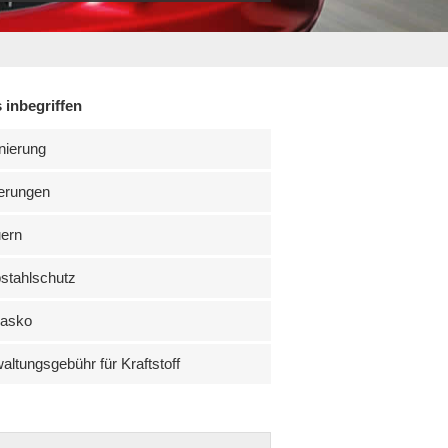
 inbegriffen
nierung
erungen
uern
stahlschutz
kasko
altungsgebühr für Kraftstoff