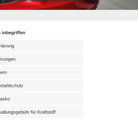
 inbegriffen
nierung
erungen
uern
stahlschutz
kasko
altungsgebühr für Kraftstoff