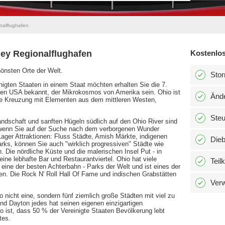
nalflughafen
ley Regionalflughafen
Kostenlos
önsten Orte der Welt.
Stor
igten Staaten in einem Staat möchten erhalten Sie die 7.
n den USA bekannt, der Mikrokosmos von Amerika sein. Ohio ist
Änd
sche Kreuzung mit Elementen aus dem mittleren Westen,
Ste
ndschaft und sanften Hügeln südlich auf den Ohio River sind
n, wenn Sie auf der Suche nach dem verborgenen Wunder
ager Attraktionen: Fluss Städte, Amish Märkte, indigenen
Dieb
arks, können Sie auch "wirklich progressiven" Städte wie
 Die nördliche Küste und die malerischen Insel Put - in
ne lebhafte Bar und Restaurantviertel. Ohio hat viele
Teil
 eine der besten Achterbahn - Parks der Welt und ist eines der
onen. Die Rock N' Roll Hall Of Fame und indischen Grabstätten
Verw
nicht eine, sondern fünf ziemlich große Städten mit viel zu
und Dayton jedes hat seinen eigenen einzigartigen
 ist, dass 50 % der Vereinigte Staaten Bevölkerung lebt
tes.