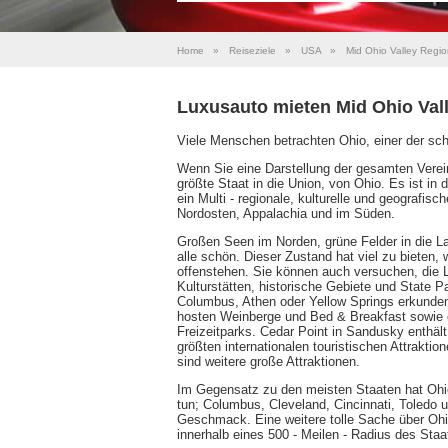
Home
»
Reiseziele
»
USA
»
Mid Ohio Valley Regio
Luxusauto mieten Mid Ohio Val
Viele Menschen betrachten Ohio, einer der sch
Wenn Sie eine Darstellung der gesamten Verein
größte Staat in die Union, von Ohio. Es ist i
ein Multi - regionale, kulturelle und geografi
Nordosten, Appalachia und im Süden.
Großen Seen im Norden, grüne Felder in die La
alle schön. Dieser Zustand hat viel zu biete
offenstehen. Sie können auch versuchen, die L
Kulturstätten, historische Gebiete und State P
Columbus, Athen oder Yellow Springs erkunden.
hosten Weinberge und Bed & Breakfast sowie ei
Freizeitparks. Cedar Point in Sandusky enthält
größten internationalen touristischen Attrakti
sind weitere große Attraktionen.
Im Gegensatz zu den meisten Staaten hat Ohio 
tun; Columbus, Cleveland, Cincinnati, Toledo 
Geschmack. Eine weitere tolle Sache über Ohio
innerhalb eines 500 - Meilen - Radius des Staa