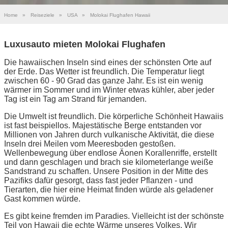
Home
»
Reiseziele
»
USA
»
Molokai Flughafen Hawaii
Luxusauto mieten Molokai Flughafen
Die hawaiischen Inseln sind eines der schönsten Orte auf
der Erde. Das Wetter ist freundlich. Die Temperatur liegt
zwischen 60 - 90 Grad das ganze Jahr. Es ist ein wenig
wärmer im Sommer und im Winter etwas kühler, aber jeder
Tag ist ein Tag am Strand für jemanden.
Die Umwelt ist freundlich. Die körperliche Schönheit Hawaiis
ist fast beispiellos. Majestätische Berge entstanden vor
Millionen von Jahren durch vulkanische Aktivität, die diese
Inseln drei Meilen vom Meeresboden gestoßen.
Wellenbewegung über endlose Äonen Korallenriffe, erstellt
und dann geschlagen und brach sie kilometerlange weiße
Sandstrand zu schaffen. Unsere Position in der Mitte des
Pazifiks dafür gesorgt, dass fast jeder Pflanzen - und
Tierarten, die hier eine Heimat finden würde als geladener
Gast kommen würde.
Es gibt keine fremden im Paradies. Vielleicht ist der schönste
Teil von Hawaii die echte Wärme unseres Volkes. Wir