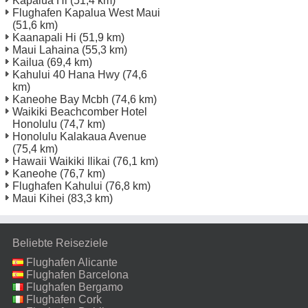
Kapalua Hi
(51,4 km)
Flughafen Kapalua West Maui
(51,6 km)
Kaanapali Hi
(51,9 km)
Maui Lahaina
(55,3 km)
Kailua
(69,4 km)
Kahului 40 Hana Hwy
(74,6
km)
Kaneohe Bay Mcbh
(74,6 km)
Waikiki Beachcomber Hotel
Honolulu
(74,7 km)
Honolulu Kalakaua Avenue
(75,4 km)
Hawaii Waikiki Ilikai
(76,1 km)
Kaneohe
(76,7 km)
Flughafen Kahului
(76,8 km)
Maui Kihei
(83,3 km)
Beliebte Reiseziele
Flughafen Alicante
Flughafen Barcelona
Flughafen Bergamo
Flughafen Cork