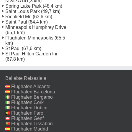
N Ste A
(41,3 km)
Spring Lake Park
(48,4 km)
Saint Louis Park
(49,7 km)
Richfield Mn
(63,6 km)
Saint Paul
(64,4 km)
Minneapolis Humphrey Drive
(65,1 km)
Flughafen Minneapolis
(65,5
km)
St Paul
(67,6 km)
St Paul Hilton Garden Inn
(67,8 km)
Beliebte Reiseziele
Flughafen Alicante
Flughafen Barcelona
Flughafen Bergamo
Flughafen Cork
Flughafen Dublin
Flughafen Faro
Flughafen Genf
Flughafen Lissabon
Flughafen Madrid