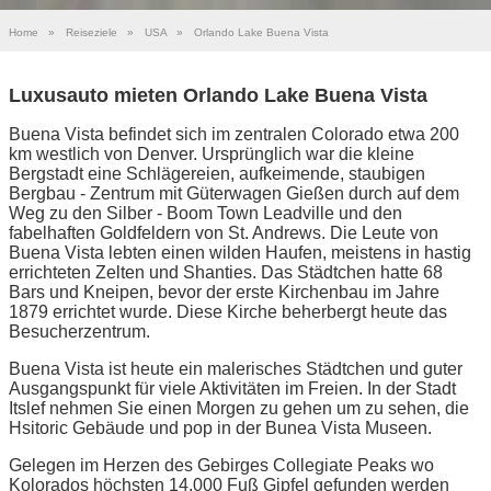
Home
»
Reiseziele
»
USA
»
Orlando Lake Buena Vista
Luxusauto mieten Orlando Lake Buena Vista
Buena Vista befindet sich im zentralen Colorado etwa 200
km westlich von Denver. Ursprünglich war die kleine
Bergstadt eine Schlägereien, aufkeimende, staubigen
Bergbau - Zentrum mit Güterwagen Gießen durch auf dem
Weg zu den Silber - Boom Town Leadville und den
fabelhaften Goldfeldern von St. Andrews. Die Leute von
Buena Vista lebten einen wilden Haufen, meistens in hastig
errichteten Zelten und Shanties. Das Städtchen hatte 68
Bars und Kneipen, bevor der erste Kirchenbau im Jahre
1879 errichtet wurde. Diese Kirche beherbergt heute das
Besucherzentrum.
Buena Vista ist heute ein malerisches Städtchen und guter
Ausgangspunkt für viele Aktivitäten im Freien. In der Stadt
Itslef nehmen Sie einen Morgen zu gehen um zu sehen, die
Hsitoric Gebäude und pop in der Bunea Vista Museen.
Gelegen im Herzen des Gebirges Collegiate Peaks wo
Kolorados höchsten 14.000 Fuß Gipfel gefunden werden