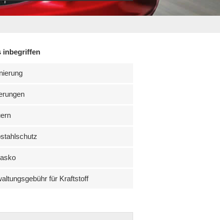
 inbegriffen
nierung
erungen
uern
stahlschutz
kasko
altungsgebühr für Kraftstoff