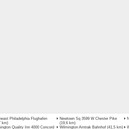
heast Philadelphia Flughafen
Newtown Sq 3599 W Chester Pike
N
7 km)
(19,6 km)
ington Quality Inn 4000 Concord
Wilmington Amtrak Bahnhof
(41,5 km)
W