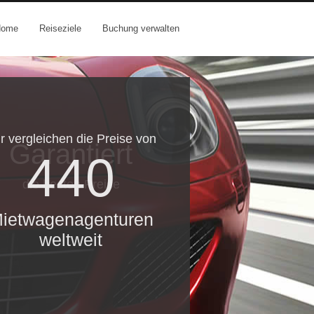
Home
Reiseziele
Buchung verwalten
r vergleichen die Preise von
Garantiert
440
die besten Preise
ietwagenagenturen
weltweit