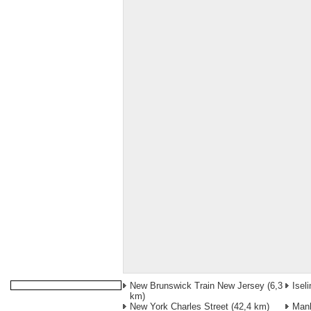
New Brunswick Train New Jersey
(6,3
Isel
km)
New York Charles Street
(42,4 km)
Manh