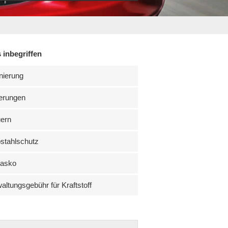
 inbegriffen
nierung
erungen
uern
stahlschutz
kasko
altungsgebühr für Kraftstoff