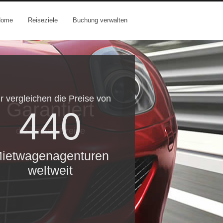
Home
Reiseziele
Buchung verwalten
r vergleichen die Preise von
Garantiert
440
die besten Preise
ietwagenagenturen
weltweit