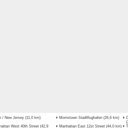
in / New Jersey
(11,0 km)
Morristown Stadtflughafen
(26,6 km)
D
(
attan West 40th Street
(42,9
Manhattan East 12st Street
(44,0 km)
T