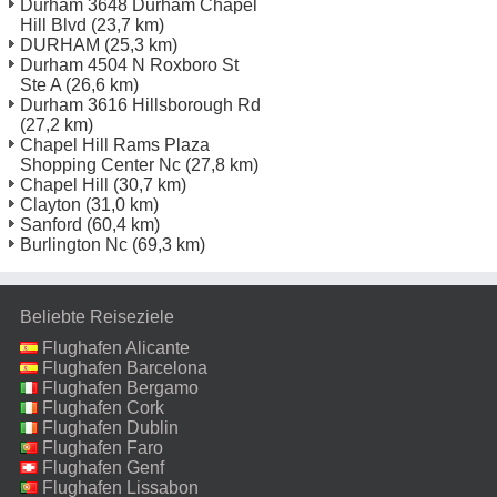
Durham 3648 Durham Chapel
Hill Blvd
(23,7 km)
DURHAM
(25,3 km)
Durham 4504 N Roxboro St
Ste A
(26,6 km)
Durham 3616 Hillsborough Rd
(27,2 km)
Chapel Hill Rams Plaza
Shopping Center Nc
(27,8 km)
Chapel Hill
(30,7 km)
Clayton
(31,0 km)
Sanford
(60,4 km)
Burlington Nc
(69,3 km)
Beliebte Reiseziele
Flughafen Alicante
Flughafen Barcelona
Flughafen Bergamo
Flughafen Cork
Flughafen Dublin
Flughafen Faro
Flughafen Genf
Flughafen Lissabon