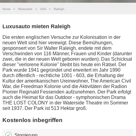
Home
»
Reiseziele
»
USA
»
Raleigh
Luxusauto mieten Raleigh
Die ersten englischen Versuche zur Kolonisation in der
neuen Welt sind hier verewigt. Diese Bemühungen,
gesponsert von Sir Walter Raleigh, endete mit dem
Verschwinden von 116 Männer, Frauen und Kinder (darunter
zwei, die in der neuen Welt geboren wurden). Das Schicksal
dieser "verlorene Kolonie" bleibt bis heute ein Rätsel. Der
Park wurde 1941 gegründet und erweitert im Jahr 1990
durch öffentlich - rechtliche 1001 - 603, die Erhaltung der
Kultur der amerikanischen Ureinwohner, The American Civil
War, die Freedman Kolonie und die Aktivitäten der Radion
Pionier Reginald Fessenden aufzunehmen. Der Park erfolgt
auch die Heimat für das Outdoor - symphonischen Drama
THE LOST COLONY in der Waterside Theatre im Sommer
seit 1937. Der Park ist 513 Hektar groß.
Kostenlos inbegriffen
Stornierung