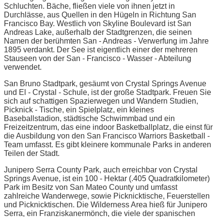
Schluchten. Bäche, fließen viele von ihnen jetzt in
Durchlässe, aus Quellen in den Hügeln in Richtung San
Francisco Bay. Westlich von Skyline Boulevard ist San
Andreas Lake, außerhalb der Stadtgrenzen, die seinen
Namen der berühmten San - Andreas - Verwerfung im Jahre
1895 verdankt. Der See ist eigentlich einer der mehreren
Stauseen von der San - Francisco - Wasser - Abteilung
verwendet.
San Bruno Stadtpark, gesäumt von Crystal Springs Avenue
und El - Crystal - Schule, ist der große Stadtpark. Freuen Sie
sich auf schattigen Spazierwegen und Wandern Studien,
Picknick - Tische, ein Spielplatz, ein kleines
Baseballstadion, städtische Schwimmbad und ein
Freizeitzentrum, das eine indoor Basketballplatz, die einst für
die Ausbildung von den San Francisco Warriors Basketball -
Team umfasst. Es gibt kleinere kommunale Parks in anderen
Teilen der Stadt.
Junipero Serra County Park, auch erreichbar von Crystal
Springs Avenue, ist ein 100 - Hektar (.405 Quadratkilometer)
Park im Besitz von San Mateo County und umfasst
zahlreiche Wanderwege, sowie Picknicktische, Feuerstellen
und Picknicktischen. Die Wilderness Area hieß für Junipero
Serra, ein Franziskanermönch, die viele der spanischen