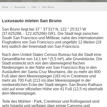
Home
»
Reiseziele
»
USA
»
San Bruno
Luxusauto mieten San Bruno
San Bruno liegt bei 37 ° 37'31? N, 122 ° 25'31? W
(37.625288, - 122.425266) GR1. Die Stadt liegt zwischen
South San Francisco und Millbrae, nahe des internationalen
Flughafens von San Francisco und ungefähr 12 Meilen (19
km) südlich der Innenstadt von San Francisco.
Nach dem United States Census Bureau hat die Stadt eine
Gesamtfläche von 14,1 km ² (5,5 mi²), alle Grundstücke. Die
Stadt erstreckt sich von den überwiegend flachen
Niederungen in der Nähe von San Francisco Bay in den
Ausläufern der Santa Cruz Mountains, die zu mehr als 600
Fuß über dem Meeresspiegel (183 m) in Crestmoor und
mehr als 700 Fuß (213 m) über Meeresspiegel in der
nordwestlichen Ecke der Stadt steigen. San Bruno Rathaus
sitzt auf einer offiziellen Höhe von 41 Fuß (12,5 m) oberhalb
dem Meeresspiegel.
Teile des Mühlen - Park, Crestmoor und Rollingwood sind
sehr hügelig und verfügen über einige Canyons und