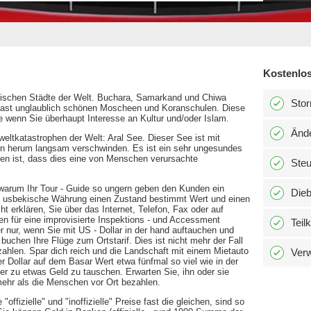
Kostenlos
amischen Städte der Welt. Buchara, Samarkand und Chiwa
Stor
r fast unglaublich schönen Moscheen und Koranschulen. Diese
ie wenn Sie überhaupt Interesse an Kultur und/oder Islam.
Änd
eltkatastrophen der Welt: Aral See. Dieser See ist mit
n herum langsam verschwinden. Es ist ein sehr ungesundes
en ist, dass dies eine von Menschen verursachte
Ste
 warum Ihr Tour - Guide so ungern geben den Kunden ein
Dieb
die usbekische Währung einen Zustand bestimmt Wert und einen
 erklären, Sie über das Internet, Telefon, Fax oder auf
n für eine improvisierte Inspektions - und Accessment
Teil
er nur, wenn Sie mit US - Dollar in der hand auftauchen und
uchen Ihre Flüge zum Ortstarif. Dies ist nicht mehr der Fall
ahlen. Spar dich reich und die Landschaft mit einem Mietauto
Verw
er Dollar auf dem Basar Wert etwa fünfmal so viel wie in der
ter zu etwas Geld zu tauschen. Erwarten Sie, ihn oder sie
 mehr als die Menschen vor Ort bezahlen.
"offizielle" und "inoffizielle" Preise fast die gleichen, sind so