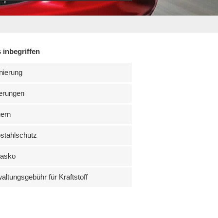
 inbegriffen
nierung
erungen
uern
stahlschutz
kasko
altungsgebühr für Kraftstoff