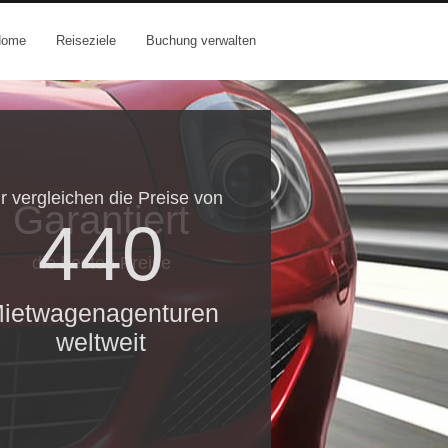
Home
Reiseziele
Buchung verwalten
r vergleichen die Preise von
Garantiert
440
die besten Preise
ietwagenagenturen
weltweit