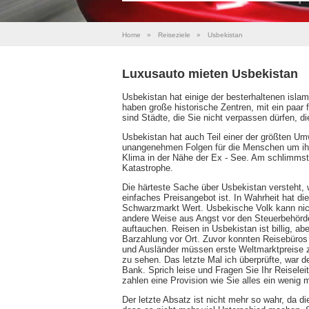
Home
»
Reiseziele
»
Usbekistan
Luxusauto mieten Usbekistan
Usbekistan hat einige der besterhaltenen isl
haben große historische Zentren, mit ein paa
sind Städte, die Sie nicht verpassen dürfen, d
Usbekistan hat auch Teil einer der größten Umw
unangenehmen Folgen für die Menschen um ih
Klima in der Nähe der Ex - See. Am schlimmst
Katastrophe.
Die härteste Sache über Usbekistan versteht,
einfaches Preisangebot ist. In Wahrheit hat 
Schwarzmarkt Wert. Usbekische Volk kann nicht
andere Weise aus Angst vor den Steuerbehörde
auftauchen. Reisen in Usbekistan ist billig, ab
Barzahlung vor Ort. Zuvor konnten Reisebüros b
und Ausländer müssen erste Weltmarktpreise z
zu sehen. Das letzte Mal ich überprüfte, war d
Bank. Sprich leise und Fragen Sie Ihr Reiselei
zahlen eine Provision wie Sie alles ein wenig
Der letzte Absatz ist nicht mehr so wahr, da die 