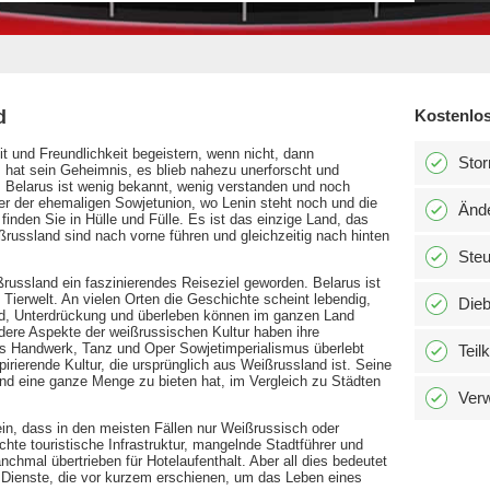
d
Kostenlos
t und Freundlichkeit begeistern, wenn nicht, dann
Stor
s hat sein Geheimnis, es blieb nahezu unerforscht und
Belarus ist wenig bekannt, wenig verstanden und noch
der der ehemaligen Sowjetunion, wo Lenin steht noch und die
Änd
inden Sie in Hülle und Fülle. Es ist das einzige Land, das
russland sind nach vorne führen und gleichzeitig nach hinten
Ste
ßrussland ein faszinierendes Reiseziel geworden. Belarus ist
Tierwelt. An vielen Orten die Geschichte scheint lebendig,
Dieb
eid, Unterdrückung und überleben können im ganzen Land
dere Aspekte der weißrussischen Kultur haben ihre
lles Handwerk, Tanz und Oper Sowjetimperialismus überlebt
Teil
rierende Kultur, die ursprünglich aus Weißrussland ist. Seine
nd eine ganze Menge zu bieten hat, im Vergleich zu Städten
Verw
in, dass in den meisten Fällen nur Weißrussisch oder
hte touristische Infrastruktur, mangelnde Stadtführer und
nchmal übertrieben für Hotelaufenthalt. Aber all dies bedeutet
t Dienste, die vor kurzem erschienen, um das Leben eines