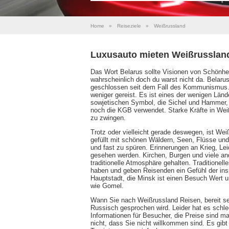
Home
»
Reiseziele
»
Weißrussland
Luxusauto mieten Weißrusslan
Das Wort Belarus sollte Visionen von Schönhei
wahrscheinlich doch du warst nicht da. Belaru
geschlossen seit dem Fall des Kommunismus. 
weniger gereist. Es ist eines der wenigen Län
sowjetischen Symbol, die Sichel und Hammer, f
noch die KGB verwendet. Starke Kräfte in Weiß
zu zwingen.
Trotz oder vielleicht gerade deswegen, ist Wei
gefüllt mit schönen Wäldern, Seen, Flüsse und 
und fast zu spüren. Erinnerungen an Krieg, L
gesehen werden. Kirchen, Burgen und viele an
traditionelle Atmosphäre gehalten. Traditione
haben und geben Reisenden ein Gefühl der inspi
Hauptstadt, die Minsk ist einen Besuch Wert u
wie Gomel.
Wann Sie nach Weißrussland Reisen, bereit se
Russisch gesprochen wird. Leider hat es schlec
Informationen für Besucher, die Preise sind ma
nicht, dass Sie nicht willkommen sind. Es gib