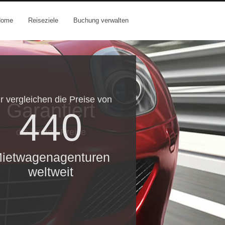
Home
Reiseziele
Buchung verwalten
r vergleichen die Preise von
Garantiert
440
die besten Preise
ietwagenagenturen
weltweit