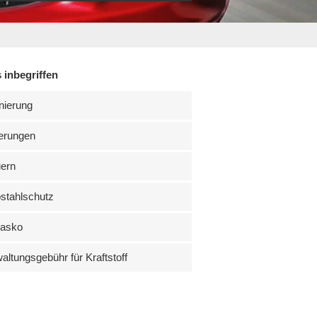
 inbegriffen
nierung
erungen
uern
stahlschutz
kasko
altungsgebühr für Kraftstoff