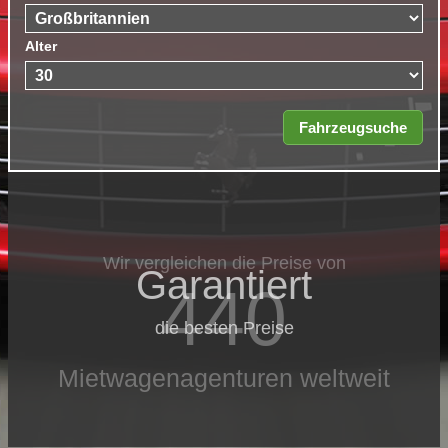
Alter
Wir vergleichen die Preise von
Garantiert
440
die besten Preise
Mietwagenagenturen weltweit