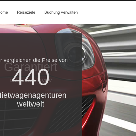
Home
Reiseziele
Buchung verwalten
r vergleichen die Preise von
Garantiert
440
die besten Preise
ietwagenagenturen
weltweit