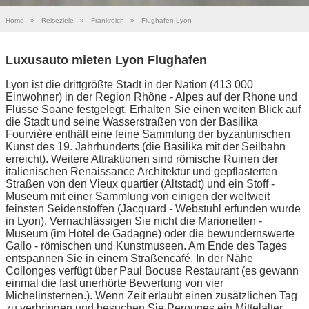
Home
»
Reiseziele
»
Frankreich
»
Flughafen Lyon
Luxusauto mieten Lyon Flughafen
Lyon ist die drittgrößte Stadt in der Nation (413 000
Einwohner) in der Region Rhône - Alpes auf der Rhone und
Flüsse Soane festgelegt. Erhalten Sie einen weiten Blick auf
die Stadt und seine Wasserstraßen von der Basilika
Fourvière enthält eine feine Sammlung der byzantinischen
Kunst des 19. Jahrhunderts (die Basilika mit der Seilbahn
erreicht). Weitere Attraktionen sind römische Ruinen der
italienischen Renaissance Architektur und gepflasterten
Straßen von den Vieux quartier (Altstadt) und ein Stoff -
Museum mit einer Sammlung von einigen der weltweit
feinsten Seidenstoffen (Jacquard - Webstuhl erfunden wurde
in Lyon). Vernachlässigen Sie nicht die Marionetten -
Museum (im Hotel de Gadagne) oder die bewundernswerte
Gallo - römischen und Kunstmuseen. Am Ende des Tages
entspannen Sie in einem Straßencafé. In der Nähe
Collonges verfügt über Paul Bocuse Restaurant (es gewann
einmal die fast unerhörte Bewertung von vier
Michelinsternen.). Wenn Zeit erlaubt einen zusätzlichen Tag
zu verbringen und besuchen Sie Perouges ein Mittelalter