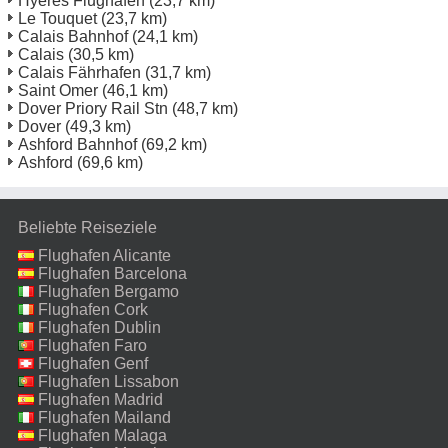
Hyeres Flughafen
(23,7 km)
Le Touquet
(23,7 km)
Calais Bahnhof
(24,1 km)
Calais
(30,5 km)
Calais Fährhafen
(31,7 km)
Saint Omer
(46,1 km)
Dover Priory Rail Stn
(48,7 km)
Dover
(49,3 km)
Ashford Bahnhof
(69,2 km)
Ashford
(69,6 km)
Beliebte Reiseziele
Flughafen Alicante
Flughafen Barcelona
Flughafen Bergamo
Flughafen Cork
Flughafen Dublin
Flughafen Faro
Flughafen Genf
Flughafen Lissabon
Flughafen Madrid
Flughafen Mailand
Malpensa
Flughafen Malaga