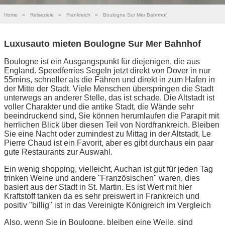
Home
»
Reiseziele
»
Frankreich
»
Boulogne Sur Mer Bahnhof
Luxusauto mieten Boulogne Sur Mer Bahnhof
Boulogne ist ein Ausgangspunkt für diejenigen, die aus
England. Speedferries Segeln jetzt direkt von Dover in nur
55mins, schneller als die Fähren und direkt in zum Hafen in
der Mitte der Stadt. Viele Menschen überspringen die Stadt
unterwegs an anderer Stelle, das ist schade. Die Altstadt ist
voller Charakter und die antike Stadt, die Wände sehr
beeindruckend sind, Sie können herumlaufen die Parapit mit
herrlichen Blick über diesen Teil von Nordfrankreich. Bleiben
Sie eine Nacht oder zumindest zu Mittag in der Altstadt, Le
Pierre Chaud ist ein Favorit, aber es gibt durchaus ein paar
gute Restaurants zur Auswahl.
Ein wenig shopping, vielleicht, Auchan ist gut für jeden Tag
trinken Weine und andere "Französischen" waren, dies
basiert aus der Stadt in St. Martin. Es ist Wert mit hier
Kraftstoff tanken da es sehr preiswert in Frankreich und
positiv "billig" ist in das Vereinigte Königreich im Vergleich
Also, wenn Sie in Boulogne, bleiben eine Weile, sind