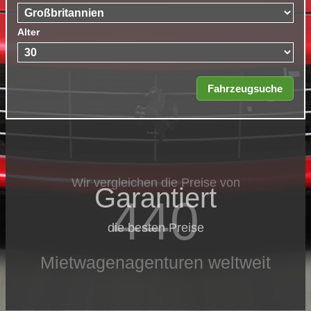
Alter
Wir vergleichen die Preise von
Garantiert
440
die besten Preise
Mietwagenagenturen weltweit