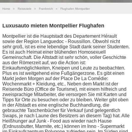
Home
»
Reiseziele
»
Frankreich
»
Flughafen Montpellier
Luxusauto mieten Montpellier Flughafen
Montpellier ist die Hauptstadt des Departement Hérault
sowie der Region Languedoc - Roussillon. Obwohl nicht
sehr groß, ist es eine lebendige Stadt dank seiner Studenten.
Es ist auch Heimat einer blühenden Homosexuell
Gemeinschaft. Die Altstadt ist sehr schön, voller Geschichte
aus der Römerzeit auf, wo die Action ist:
Einkaufsmöglichkeiten, Kneipen und Leute zu beobachten.
Plus es ist weitgehend eine Fußgängerzone. Es gibt einen
Markt jeden Morgen auf der Place De La Comédie:
Wochenmarkt + Kleidung, etc.. Neben dem Markt ist der
Reisende Büro (Office de Tourisme), mit einem hilfreich und
zweisprachige Mitarbeiter, die versorgen Sie mit Karten und
Tipps für Orte zu besuchen oder zu bleiben. Weiter gibt oben
in der Altstadt es eine englische Buchhandlung, die
gebrauchte Taschenbücher für Verkauf (und gelegentlich
Swaps, je nach Laune des Besitzers an diesem Tag) hat. Alle
Heißhunger auf Junk - Food aus wieder nach Hause
(Erdnussbutter, Marmite, etc.) können im Inno - Supermarkt
im Einkaufszentrum Polygone zufrieden sein. Im Süden sind