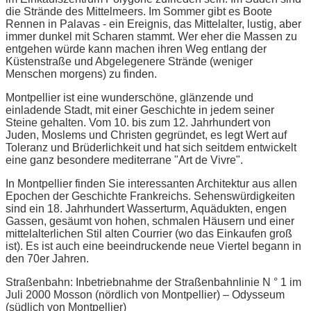
die Strände des Mittelmeers. Im Sommer gibt es Boote
Rennen in Palavas - ein Ereignis, das Mittelalter, lustig, aber
immer dunkel mit Scharen stammt. Wer eher die Massen zu
entgehen würde kann machen ihren Weg entlang der
Küstenstraße und Abgelegenere Strände (weniger
Menschen morgens) zu finden.
Montpellier ist eine wunderschöne, glänzende und
einladende Stadt, mit einer Geschichte in jedem seiner
Steine gehalten. Vom 10. bis zum 12. Jahrhundert von
Juden, Moslems und Christen gegründet, es legt Wert auf
Toleranz und Brüderlichkeit und hat sich seitdem entwickelt
eine ganz besondere mediterrane "Art de Vivre".
In Montpellier finden Sie interessanten Architektur aus allen
Epochen der Geschichte Frankreichs. Sehenswürdigkeiten
sind ein 18. Jahrhundert Wasserturm, Aquädukten, engen
Gassen, gesäumt von hohen, schmalen Häusern und einer
mittelalterlichen Stil alten Courrier (wo das Einkaufen groß
ist). Es ist auch eine beeindruckende neue Viertel begann in
den 70er Jahren.
Straßenbahn: Inbetriebnahme der Straßenbahnlinie N ° 1 im
Juli 2000 Mosson (nördlich von Montpellier) – Odysseum
(südlich von Montpellier)