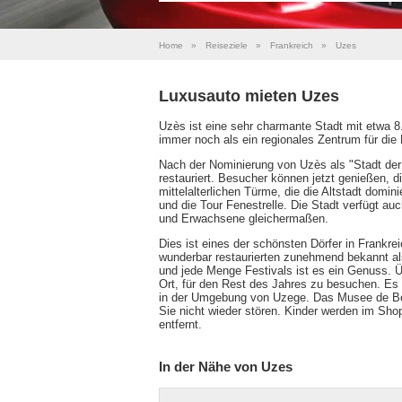
Home
»
Reiseziele
»
Frankreich
»
Uzes
Luxusauto mieten Uzes
Uzès ist eine sehr charmante Stadt mit etwa 8.
immer noch als ein regionales Zentrum für die
Nach der Nominierung von Uzès als "Stadt der
restauriert. Besucher können jetzt genießen, d
mittelalterlichen Türme, die die Altstadt dom
und die Tour Fenestrelle. Die Stadt verfügt a
und Erwachsene gleichermaßen.
Dies ist eines der schönsten Dörfer in Frankrei
wunderbar restaurierten zunehmend bekannt als
und jede Menge Festivals ist es ein Genuss. Übe
Ort, für den Rest des Jahres zu besuchen. Es 
in der Umgebung von Uzege. Das Musee de Bon
Sie nicht wieder stören. Kinder werden im Sh
entfernt.
In der Nähe von Uzes