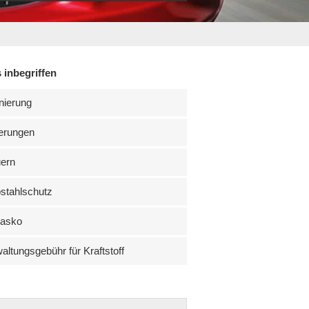
 inbegriffen
nierung
erungen
uern
stahlschutz
kasko
altungsgebühr für Kraftstoff