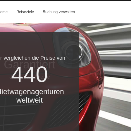
Home
Reiseziele
Buchung verwalten
r vergleichen die Preise von
Garantiert
440
die besten Preise
ietwagenagenturen
weltweit