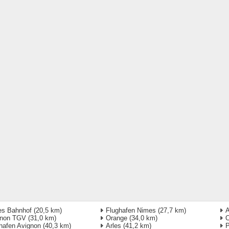
es Bahnhof
(20,5 km)
Flughafen Nimes
(27,7 km)
A
gnon TGV
(31,0 km)
Orange
(34,0 km)
O
hafen Avignon
(40,3 km)
Arles
(41,2 km)
P