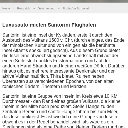
Home
»
Reiseziele
»
Griechenland
»
Flughafen Santorini
Luxusauto mieten Santorini Flughafen
Santorini ist eine Insel der Kykladen, erstellt durch den
Ausbruch des Vulkans 1500 v. Chr. (durch einiges, das Ende
der minoischen Kultur und von einigen als die berühmte
Insel Atlantis spekuliert gedacht). Aus diesem Grund bietet
die Insel eine abwechslungsreiche Landschaft mit auf der
einen Seite steil dunkles Felsformationen und auf der
anderen Hand Stränden und kleinen weißen Dörfer. Darüber
hinaus gibt es mehrere interessante Denkmäler und der
aktive Vulkan natürlich. Thira bietet, Ruinen neben
Überresten aus verschiedenen Epochen, von den alten
römischen Bädern, Theatern und Märkten.
Santorini ist eine Gruppe von Inseln im Kreis etwa 10 KM
Durchmesser - den Rand eines großen Vulkans, die kleine
Inseln in der Mitte noch produziert. Steile Hänge zu den
zentralen Bereich und sanfte Hänge führen bis zum Meer,
das Insel umkreist. Es ist wirklich eine Gruppe von Inseln,
obwohl es in der Regel behandelt wird, als wäre es ein.
Siedlungen sind als eine Reihe von kleinen Dörfern rund um