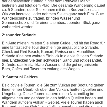
der gepflasterten Eintrag hinter dem Perivolas Markt
beitreten und folgt dem Pfad. Die gesamte Wanderung dauert
ca. 5 Stunden, oder Sie können mit dem Bus zurück nach
Oia von Imerovigli oder nehmen Sie es ganz nach Fira. Gute
Wanderschuhe zu tragen, bringen Wasser und
Sonnenschutz und für einen atemberaubenden Blick ganz
vorbereitet werden.
2: tour der Strände
Ein Auto mieten, mieten Sie einen Guide und hit the Road für
eine fantastische Tour durch einige unglaubliche Strände.
Check out Red Beach, Kamari, Perissa und Monolithos
Strände für einen wahren Einblick in die vielfältigen Strände
hier. Entdecken Sie den schwarzen Sand und rot gesandet,
Strände, das kristallklare Wasser und die gut organisierte
Bars, Cafés und Tavernen entlang des Weges.
3: Santorini Caldera
Es gibt viele Touren, die Sie zum Vulkan per Boot und geben
Ihnen einen Überblick über den Vulkan, heißen Quellen und
Umgebung. Diese Touren dauern einen Nachmittag im
allgemeinen und gehören in den heißen Quellen baden und
Wandern auf dem Vulkan - Gebiet. Viele Touren haben auch
Bier und andere Getränke käuflich erwerben und die ganze