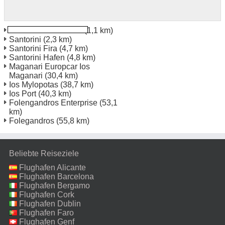
Santorini Monolithos
(1,1 km)
Santorini
(2,3 km)
Santorini Fira
(4,7 km)
Santorini Hafen
(4,8 km)
Maganari Europcar Ios
Maganari
(30,4 km)
Ios Mylopotas
(38,7 km)
Ios Port
(40,3 km)
Folengandros Enterprise
(53,1
km)
Folegandros
(55,8 km)
Beliebte Reiseziele
Flughafen Alicante
Flughafen Barcelona
Flughafen Bergamo
Flughafen Cork
Flughafen Dublin
Flughafen Faro
Flughafen Genf