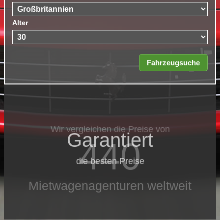
Alter
Wir vergleichen die Preise von
Garantiert
440
die besten Preise
Mietwagenagenturen weltweit