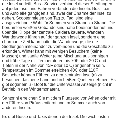
die Insel verteilt. Bus - Service verbindet dieser Siedlungen
auf jeder Insel und Fähren verbinden die Inseln. Bus, Taxi
und Auto alle gängigen sind, zwar der Charme der Insel zu
gehen. Scooter mieten von Tag zu Tag, sind eine
ausgezeichnete Wahl für Summen von Strand zu Strand. Die
berühmten weißen Gebäude sind nahe beieinander auf und
über die Klippe der zentrale Caldera kauerte. Wandern
Wanderwege führen auf der ganzen Insel, sondern eine
charmante Zeit kann hatte die Wanderwege, die die
Siedlungen miteinander zu verbinden und die Geschäfte zu
erkunden. Winter kann mit wenigen Besuchern (keine
Massen) und sanfte Wetter (eine Mischung aus sonnigen
und trübe Tage mit Temperaturen bis 70F oder 20 C und
Tiefen in der Nähe von 45F oder 10 C) angenehm sein.
Temperaturen im Sommer erreichen 40C oder 110F.
Besucher können Fähren zu den zentralen Insel(n) zu
besuchen das neue Land und in heißen Quellen nehmen. Es
gibt sogar ein u - Boot für die Unterwasser Anzeige (nicht in
Betrieb in den Wintermonaten).
Santorini erreichen Sie mit dem Flugzeug von Athen oder mit
der Fähre von Piräus entfernt und im Sommer auch von
anderen Inseln.
Es gibt Busse und Taxis dienen der Insel. Die wichtigsten