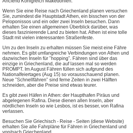
Anciend Königreich Makedonien.
Wenn Sie eine Reise nach Griechenland planen versuchen
Sie, zumindest die Hauptstadt Athen, ein bisschen von der
Peloponissos und ein oder zwei Inseln besuchen. Dann
erhalten Sie einen allgemeinen Überblick darüber, was
dieses faszinierende Land zu bieten hat. Athen ist eine tolle
Stadt mit vielen interessanten Straßenfeste.
Um zu den Inseln zu erhalten müssen Sie meist eine Fähre
nehmen. Es gibt umfangreiche Verbindungen von Athen und
dazwischen Inseln für "hopping". Fähren sind über das
einzige in Griechenland, die auf lassen mal so werden
PROMPT. Im August Fähren füllen sich aufgrund des
Nationalfeiertages (Aug 15) so vorausschauend planen.
Neue "Schnellfähren" sind ferne Zeiten in zwei Hälften
schneiden, aber die Preise sind etwas teurer.
Es gibt zwei Häfen in Athen: der Haupthafen Piräus und
abgelegenen Rafina. Diese dienen allen Inseln, aber
nördlichen Inseln so wie Lesbos, ist es besser, von Rafina
verlassen.
Besuchen Sie Griechisch - Reise - Seiten (diese Website)
erhalten Sie alle Fahrpläne für Fähren in Griechenland und
von/nach Griechenland.