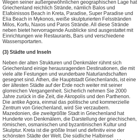
Wegen seiner außergewöhnlichen geographischen Lage hat
Griechenland reichlich Strände, nämlich Balos und
Elafoinissos Beach in Kreta, Paradise, Super Paradise und
Elia Beach in Mykonos, weiße skulpturierten Felsstränden
Milos, Korfu, Naxos und Paros Strände. All diese Strände
neben bietet hervorragende Ausblicke sind ausgestattet mit
Einrichtungen wie Restaurants, Bars und verschiedene
Wassersportarten.
(3) Städte und Inseln
Neben der alten Strukturen und Denkmäler rühmt sich
Griechenland einige herausragenden Destinationen, die mit
viele alte Festungen und wunderbare Naturlandschaften
gesegnet sind. Athen, die Hauptstadt Griechenlands, ist eine
der ältesten Städte auf der Erde noch weiter mit seiner
glorreichen Vergangenheit. Sicherlich nehmen Sie 2000
Jahre zurück in die Zeit, die Akropolis und den Parthenon.
Die antike Agora, einmal das politische und kommerzielle
Zentrum von Griechenland, wird Sie verzaubern.
Mazedonien, die zweitgrößte Stadt in Griechenland hat
Hunderte von Denkmälern, die Darstellung der griechischen,
römischen, osmanischen und byzantinischen Kultur und
Skulptur. Kreta ist die größte Insel und definitiv eine der
schönsten Städte der Welt. Die südliche Halbinsel