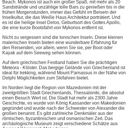
Beach. Mykonos ist auch ein großer Spaß, mit mehr als 20
Sandstrände und unzählige tolle Bars zu genießen bis in die
frühen Morgenstunden, immer das Gefühl im Beisein der
Inselkultur, die das Weiße Haus Architektur porträtiert. Und
es ist die heilige Insel Delos, Geburtsort des Gottes Apollo,
die eine kurze Bootsfahrt von Mykonos entfernt ist.
Nicht zu vergessen sind die Ionischen Inseln. Diese kleinen
malerischen Inseln bieten eine wunderbare Erfahrung für
den Reisenden, vor allem, wenn Sie sie, per Boot oder
Kayak auf dem Seeweg sehen können.
Auf dem griechischen Festland haben Sie die prächtigen
Meteora - Klöster. Das bergige Gelände von Griechenland ist
ideal für trekking, während Mount Parnassus in der Nähe von
Delphi Möglichkeiten zum Skifahren bietet.
Im Norden liegt die Region von Mazedonien mit der
zweitgrößten Stadt Griechenlands, Thessaloniki, die absolut
einen Besuch Wert ist. Die Stadt hat mehr als 2300 Jahre
Geschichte, es wurde von König Kassander von Makedonien
gegründet und wurde nach der Schwester von Alexander die
großen benannt. Es gibt zahlreiche Denkmäler aus der
römischen, byzantinischen und osmanischen Zeit. Das
archäologische Museum zeigt verschiedene Schätze aus