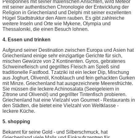
Peloponnes mit seiner malerischen Ansichten, wird Meteor
mit seiner authentischen Chronologie der Entwicklung der
Religion in Griechenland und Delphi mit seiner exzellenten
Hügel Stadtstruktur den Atem rauben. Es gibt zahlreiche
weitere Inseln und Orte wie Mykene, Olympia und
Thessaloniki, die einen Besuch lohnen.
4. Essen und trinken
Aufgrund seiner Destination zwischen Europa und Asien hat
Griechenland einige sehr einzigartige Gerichte für sich,
mischen Gewürze von 2 Kontinenten. Gyros, gebratenes
Schweinefleisch und gegrilltes Fleisch am Spieß sind
traditionelle Fastfood. Tzatziki ist ein lecker Dip, Mischung
aus Joghurt, Olivenöl, Knoblauch und fein gehackten Gurken
mit Minze. Griechenland hat ausgezeichnete Meeresfrüchte.
Sie müssen die leckere Achinosalata (Seeigeleiern in
Zitrone und Olivenöl) und gegrillter Tintenfisch probieren.
Griechenland hat eine Vielzahl von Gourmet - Restaurants in
den Städten, die bietet eine Vielzahl von Weltklasse -
leckere Küche.
5. shopping
Bekannt für seine Gold - und Silberschmuck, hat
Griechenland viele Malls und Einkaufszentren für