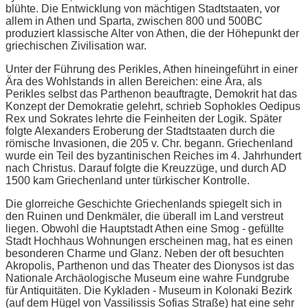
blühte. Die Entwicklung von mächtigen Stadtstaaten, vor
allem in Athen und Sparta, zwischen 800 und 500BC
produziert klassische Alter von Athen, die der Höhepunkt der
griechischen Zivilisation war.
Unter der Führung des Perikles, Athen hineingeführt in einer
Ära des Wohlstands in allen Bereichen: eine Ära, als
Perikles selbst das Parthenon beauftragte, Demokrit hat das
Konzept der Demokratie gelehrt, schrieb Sophokles Oedipus
Rex und Sokrates lehrte die Feinheiten der Logik. Später
folgte Alexanders Eroberung der Stadtstaaten durch die
römische Invasionen, die 205 v. Chr. begann. Griechenland
wurde ein Teil des byzantinischen Reiches im 4. Jahrhundert
nach Christus. Darauf folgte die Kreuzzüge, und durch AD
1500 kam Griechenland unter türkischer Kontrolle.
Die glorreiche Geschichte Griechenlands spiegelt sich in
den Ruinen und Denkmäler, die überall im Land verstreut
liegen. Obwohl die Hauptstadt Athen eine Smog - gefüllte
Stadt Hochhaus Wohnungen erscheinen mag, hat es einen
besonderen Charme und Glanz. Neben der oft besuchten
Akropolis, Parthenon und das Theater des Dionysos ist das
Nationale Archäologische Museum eine wahre Fundgrube
für Antiquitäten. Die Kykladen - Museum in Kolonaki Bezirk
(auf dem Hügel von Vassilissis Sofias Straße) hat eine sehr