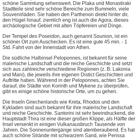
schöne Sammlung sehenswert. Die Plaka und Monastiraki
Stadtteile sind sehr schöne Bereiche zum Bummeln, viele
Souvenirläden. Sie haben den Parthenon direkt hinter dir,
den Hügel hinauf. ziemlich eng ist auch die Agora, dieses
archäologische Gebiet mit alten Töpfereien und Dinge.
Der Tempel des Poseidon, auch genannt Sounion, ist ein
schöner Ort zum Auschecken. Es ist eine gute 45 min. - 1
Std. Fahrt von der Innenstadt von Athen.
Die südliche Halbinsel Peloponnes, ist bekannt für seine
malerische Landschaft und die reiche Geschichte und setzt
sich aus zahlreiche verschiedene Regionen (z. B. Lakonia
und Mani), die jeweils ihre eigenen Distict Geschichten und
Auftritte haben. Während in der Peloponnes, achten Sie
darauf, die Städte von Korinth und Mykene zu überprüfen,
gibt es einige schöne historische Orte, um zu gehen.
Die Inseln Griechenlands wie Kreta, Rhodos und den
Kykladen sind auch bekannt für ihre malerische Landschaft
und reiche Geschichte. Santorini ist sehr beeindruckend, die
Hauptstadt Thira ist eine dieser großen Klippe, als Hälfte der
Insel versenkt in einigen Vulkanausbruch Tausende von
Jahren. Die Sonnenuntergänge sind atemberaubend. Es hat
auch schöne Strände mit schwarzem Sand, wie Perissa