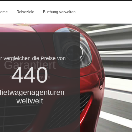
Home
Reiseziele
Buchung verwalten
r vergleichen die Preise von
Garantiert
440
die besten Preise
ietwagenagenturen
weltweit