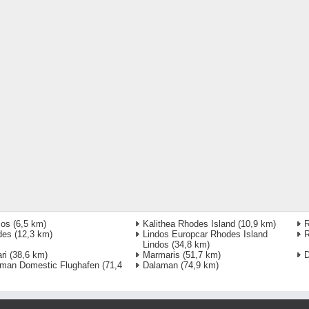
sos
(6,5 km)
Kalithea Rhodes Island
(10,9 km)
R
des
(12,3 km)
Lindos Europcar Rhodes Island
R
Lindos
(34,8 km)
ri
(38,6 km)
Marmaris
(51,7 km)
D
man Domestic Flughafen
(71,4
Dalaman
(74,9 km)