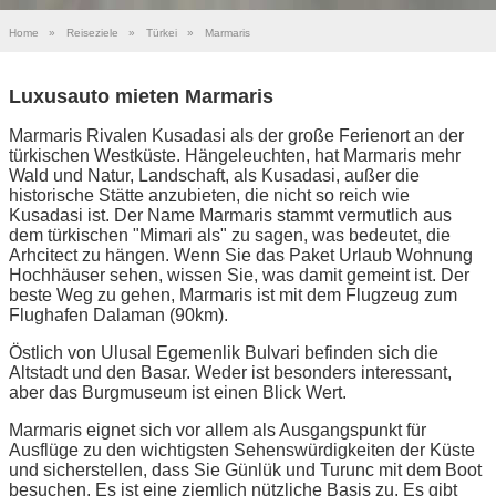
Home
»
Reiseziele
»
Türkei
»
Marmaris
Luxusauto mieten Marmaris
Marmaris Rivalen Kusadasi als der große Ferienort an der
türkischen Westküste. Hängeleuchten, hat Marmaris mehr
Wald und Natur, Landschaft, als Kusadasi, außer die
historische Stätte anzubieten, die nicht so reich wie
Kusadasi ist. Der Name Marmaris stammt vermutlich aus
dem türkischen "Mimari als" zu sagen, was bedeutet, die
Arhcitect zu hängen. Wenn Sie das Paket Urlaub Wohnung
Hochhäuser sehen, wissen Sie, was damit gemeint ist. Der
beste Weg zu gehen, Marmaris ist mit dem Flugzeug zum
Flughafen Dalaman (90km).
Östlich von Ulusal Egemenlik Bulvari befinden sich die
Altstadt und den Basar. Weder ist besonders interessant,
aber das Burgmuseum ist einen Blick Wert.
Marmaris eignet sich vor allem als Ausgangspunkt für
Ausflüge zu den wichtigsten Sehenswürdigkeiten der Küste
und sicherstellen, dass Sie Günlük und Turunc mit dem Boot
besuchen. Es ist eine ziemlich nützliche Basis zu. Es gibt