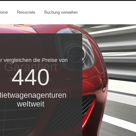
Home
Reiseziele
Buchung verwalten
r vergleichen die Preise von
Garantiert
440
die besten Preise
ietwagenagenturen
weltweit