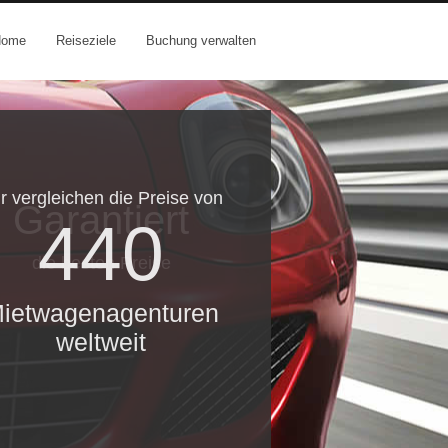
Home
Reiseziele
Buchung verwalten
r vergleichen die Preise von
Garantiert
440
die besten Preise
ietwagenagenturen
weltweit