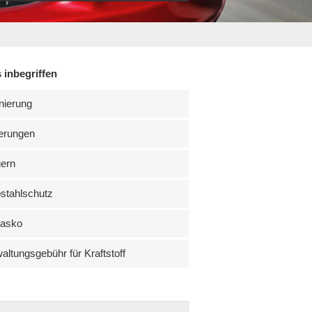
 inbegriffen
nierung
erungen
uern
stahlschutz
kasko
altungsgebühr für Kraftstoff