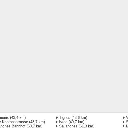
monix
(43,4 km)
Tignes
(43,6 km)
V
 Kantonsstrasse
(48,7 km)
Ivrea
(49,7 km)
S
anches Bahnhof
(60,7 km)
Sallanches
(61,3 km)
M