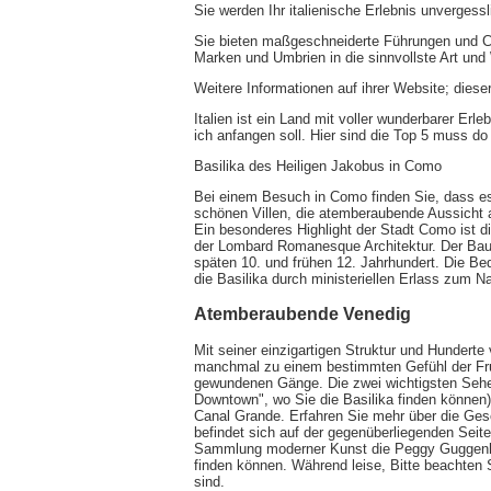
Sie werden Ihr italienische Erlebnis unvergess
Sie bieten maßgeschneiderte Führungen und Ch
Marken und Umbrien in die sinnvollste Art un
Weitere Informationen auf ihrer Website; diese
Italien ist ein Land mit voller wunderbarer Erl
ich anfangen soll. Hier sind die Top 5 muss do e
Basilika des Heiligen Jakobus in Como
Bei einem Besuch in Como finden Sie, dass es 
schönen Villen, die atemberaubende Aussicht a
Ein besonderes Highlight der Stadt Como ist 
der Lombard Romanesque Architektur. Der Bau
späten 10. und frühen 12. Jahrhundert. Die Bede
die Basilika durch ministeriellen Erlass zum N
Atemberaubende Venedig
Mit seiner einzigartigen Struktur und Hundert
manchmal zu einem bestimmten Gefühl der Frus
gewundenen Gänge. Die zwei wichtigsten Sehe
Downtown", wo Sie die Basilika finden können)
Canal Grande. Erfahren Sie mehr über die Ges
befindet sich auf der gegenüberliegenden Seit
Sammlung moderner Kunst die Peggy Guggenhe
finden können. Während leise, Bitte beachten 
sind.