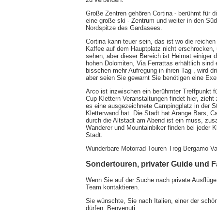
Große Zentren gehören Cortina - berühmt für 
eine große ski - Zentrum und weiter in den Sü
Nordspitze des Gardasees.
Cortina kann teuer sein, das ist wo die reich
Kaffee auf dem Hauptplatz nicht erschrocken, 
sehen, aber dieser Bereich ist Heimat einiger 
hohen Dolomiten, Via Ferrattas erhältlich sind
bisschen mehr Aufregung in ihren Tag , wird 
aber seien Sie gewarnt Sie benötigen eine Exe
Arco ist inzwischen ein berühmter Treffpunkt f
Cup Klettern Veranstaltungen findet hier, zieht
es eine ausgezeichnete Campingplatz in der S
Kletterwand hat. Die Stadt hat Arange Bars, C
durch die Altstadt am Abend ist ein muss, zu
Wanderer und Mountainbiker finden bei jeder K
Stadt.
Wunderbare Motorrad Touren Trog Bergamo Val
Sondertouren, privater Guide und 
Wenn Sie auf der Suche nach private Ausflüge i
Team kontaktieren.
Sie wünschte, Sie nach Italien, einer der sch
dürfen. Benvenuti.