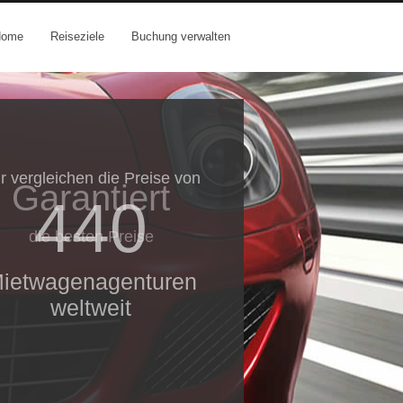
Home
Reiseziele
Buchung verwalten
r vergleichen die Preise von
Garantiert
440
die besten Preise
ietwagenagenturen
weltweit