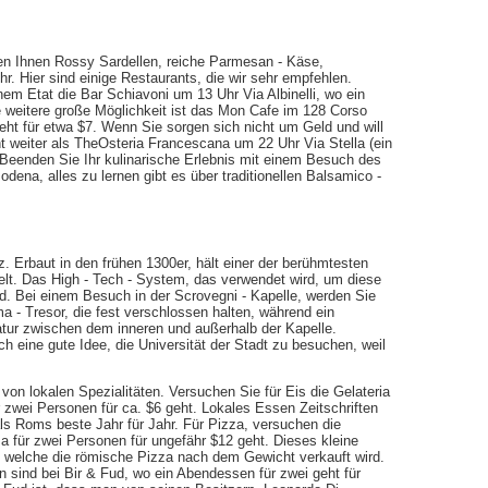
en Ihnen Rossy Sardellen, reiche Parmesan - Käse,
. Hier sind einige Restaurants, die wir sehr empfehlen.
nem Etat die Bar Schiavoni um 13 Uhr Via Albinelli, wo ein
ne weitere große Möglichkeit ist das Mon Cafe im 128 Corso
ht für etwa $7. Wenn Sie sorgen sich nicht um Geld und will
 weiter als TheOsteria Francescana um 22 Uhr Via Stella (ein
 Beenden Sie Ihr kulinarische Erlebnis mit einem Besuch des
dena, alles zu lernen gibt es über traditionellen Balsamico -
z. Erbaut in den frühen 1300er, hält einer der berühmtesten
elt. Das High - Tech - System, das verwendet wird, um diese
d. Bei einem Besuch in der Scrovegni - Kapelle, werden Sie
ma - Tresor, die fest verschlossen halten, während ein
ratur zwischen dem inneren und außerhalb der Kapelle.
h eine gute Idee, die Universität der Stadt zu besuchen, weil
von lokalen Spezialitäten. Versuchen Sie für Eis die Gelateria
r zwei Personen für ca. $6 geht. Lokales Essen Zeitschriften
s Roms beste Jahr für Jahr. Für Pizza, versuchen die
za für zwei Personen für ungefähr $12 geht. Dieses kleine
die welche die römische Pizza nach dem Gewicht verkauft wird.
en sind bei Bir & Fud, wo ein Abendessen für zwei geht für