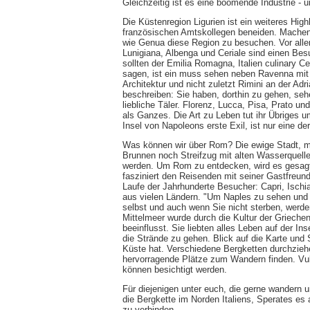
Gleichzeitig ist es eine boomende Industrie - 
Die Küstenregion Ligurien ist ein weiteres Hig
französischen Amtskollegen beneiden. Machen 
wie Genua diese Region zu besuchen. Vor alle
Lunigiana, Albenga und Ceriale sind einen Be
sollten der Emilia Romagna, Italien culinary Ce
sagen, ist ein muss sehen neben Ravenna mit
Architektur und nicht zuletzt Rimini an der Ad
beschreiben: Sie haben, dorthin zu gehen, seh
liebliche Täler. Florenz, Lucca, Pisa, Prato un
als Ganzes. Die Art zu Leben tut ihr Übriges 
Insel von Napoleons erste Exil, ist nur eine d
Was können wir über Rom? Die ewige Stadt, m
Brunnen noch Streifzug mit alten Wasserquellen
werden. Um Rom zu entdecken, wird es gesagt, "
fasziniert den Reisenden mit seiner Gastfreu
Laufe der Jahrhunderte Besucher: Capri, Ischi
aus vielen Ländern. "Um Naples zu sehen und da
selbst und auch wenn Sie nicht sterben, werden 
Mittelmeer wurde durch die Kultur der Grieche
beeinflusst. Sie liebten alles Leben auf der Ins
die Strände zu gehen. Blick auf die Karte und 
Küste hat. Verschiedene Bergketten durchzieh
hervorragende Plätze zum Wandern finden. Vul
können besichtigt werden.
Für diejenigen unter euch, die gerne wandern u
die Bergkette im Norden Italiens, Sperates es
zu verbinden.