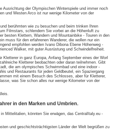
die Ausrichtung der Olympischen Winterspiele und immer noch
den und Westen Arco ist nur wenige Kilometer von der
en und berühmten wie zu besuchen und beim trinken Ihren
um Filmstars, schlendern Sie vorbei an die Höhenluft zu
der besten Klettern, Wandern und Mountainbike - Touren in den
 ein muss für den erfahrenen Wanderer, die wollen nur ein
dringend empfohlen werden Ivano Dibona Ebene Höhenweg -
rienced Walker, mit guter Ausrüstung und Schwindelfreiheit.
ür Kletterer in ganz Europa, Anfang September eines der Worl
 zahlreiche Kletterer beobachten oder daran teilnehmen. Gibt
tadt, die am olympisches Schwimmbad und eine indoor -
afés und Restaurants für jeden Geldbeutel, ein Spaziergang
sammen mit einem Besuch des Schlosses, aber für Kletterer,
lasse, was Sie schon alles nur wenige Kilometer von der
leis.
Fahrer in den Marken und Umbrien.
n Mittelitalien, könnten Sie erwägen, das CentralItaly.eu -
önsten und geschichtsträchtigsten Länder der Welt begrüßen zu