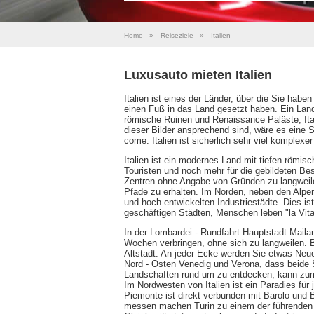
Home
»
Reiseziele
»
Italien
Luxusauto mieten Italien
Italien ist eines der Länder, über die Sie habe
einen Fuß in das Land gesetzt haben. Ein Lan
römische Ruinen und Renaissance Paläste, Ital
dieser Bilder ansprechend sind, wäre es eine 
come. Italien ist sicherlich sehr viel komplexer
Italien ist ein modernes Land mit tiefen römis
Touristen und noch mehr für die gebildeten Bes
Zentren ohne Angabe von Gründen zu langweilen
Pfade zu erhalten. Im Norden, neben den Alpe
und hoch entwickelten Industriestädte. Dies ist
geschäftigen Städten, Menschen leben "la Vita 
In der Lombardei - Rundfahrt Hauptstadt Maila
Wochen verbringen, ohne sich zu langweilen. B
Altstadt. An jeder Ecke werden Sie etwas Neue
Nord - Osten Venedig und Verona, dass beide
Landschaften rund um zu entdecken, kann zum 
Im Nordwesten von Italien ist ein Paradies für
Piemonte ist direkt verbunden mit Barolo und 
messen machen Turin zu einem der führenden i