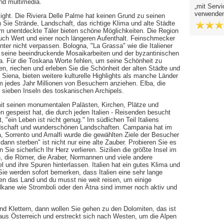
und multimedia.
mit Servi
verwende
hlight. Die Riviera Delle Palme hat keinen Grund zu seinen
Sie Strände, Landschaft, das richtige Klima und alte Städte
m unentdeckte Täler bieten schöne Möglichkeiten. Die Region
such Wert und einer noch längeren Aufenthalt. Feinschmecker
nter nicht verpassen. Bologna, "La Grassa" wie die Italiener
 seine beeindruckende Mosaikarbeiten und der byzantinischen
ria. Für die Toskana Worte fehlen, um seine Schönheit zu
en, riechen und erleben Sie die Schönheit der alten Städte und
d Siena, bieten weitere kulturelle Highlights als manche Länder
um jedes Jahr Millionen von Besuchern anziehen. Elba, die
er sieben Inseln des toskanischen Archipels.
it seinen monumentalen Palästen, Kirchen, Plätze und
 gespeist hat, die durch jeden Italien - Reisenden besucht
ein Leben ist nicht genug." Im südlichen Teil Italiens
ndschaft und wunderschönen Landschaften. Campania hat im
a, Sorrento und Amalfi wurde die gewählten Ziele der Besucher
nn sterben" ist nicht nur eine alte Zauber. Probieren Sie es
Sie sicherlich Ihr Herz verlieren. Sizilien die größte Insel im
n, die Römer, die Araber, Normannen und viele andere
el und ihre Spuren hinterlassen. Italien hat ein gutes Klima und
Sie werden sofort bemerken, dass Italien eine sehr lange
en das Land und du musst nie weit reisen, um einige
kane wie Stromboli oder den Ätna sind immer noch aktiv und
nd Klettern, dann wollen Sie gehen zu den Dolomiten, das ist
 aus Österreich und erstreckt sich nach Westen, um die Alpen