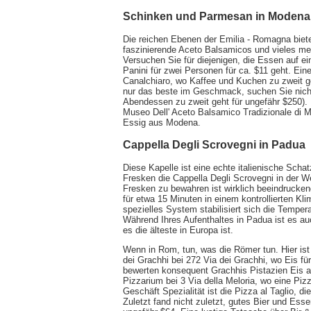
Schinken und Parmesan in Modena
Die reichen Ebenen der Emilia - Romagna biet
faszinierende Aceto Balsamicos und vieles mehr
Versuchen Sie für diejenigen, die Essen auf ei
Panini für zwei Personen für ca. $11 geht. Ei
Canalchiaro, wo Kaffee und Kuchen zu zweit ge
nur das beste im Geschmack, suchen Sie nicht
Abendessen zu zweit geht für ungefähr $250).
Museo Dell' Aceto Balsamico Tradizionale di Mo
Essig aus Modena.
Cappella Degli Scrovegni in Padua
Diese Kapelle ist eine echte italienische Schat
Fresken die Cappella Degli Scrovegni in der W
Fresken zu bewahren ist wirklich beeindrucken
für etwa 15 Minuten in einem kontrollierten Kli
spezielles System stabilisiert sich die Tempe
Während Ihres Aufenthaltes in Padua ist es auc
es die älteste in Europa ist.
Wenn in Rom, tun, was die Römer tun. Hier ist 
dei Grachhi bei 272 Via dei Grachhi, wo Eis fü
bewerten konsequent Grachhis Pistazien Eis al
Pizzarium bei 3 Via della Meloria, wo eine Piz
Geschäft Spezialität ist die Pizza al Taglio, 
Zuletzt fand nicht zuletzt, gutes Bier und Ess