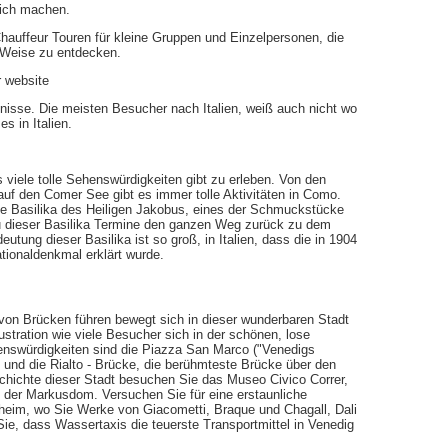
lich machen.
auffeur Touren für kleine Gruppen und Einzelpersonen, die
d Weise zu entdecken.
r website
ebnisse. Die meisten Besucher nach Italien, weiß auch nicht wo
s in Italien.
viele tolle Sehenswürdigkeiten gibt zu erleben. Von den
uf den Comer See gibt es immer tolle Aktivitäten in Como.
die Basilika des Heiligen Jakobus, eines der Schmuckstücke
 dieser Basilika Termine den ganzen Weg zurück zu dem
utung dieser Basilika ist so groß, in Italien, dass die in 1904
ationaldenkmal erklärt wurde.
e von Brücken führen bewegt sich in dieser wunderbaren Stadt
tration wie viele Besucher sich in der schönen, lose
nswürdigkeiten sind die Piazza San Marco ("Venedigs
 und die Rialto - Brücke, die berühmteste Brücke über den
chichte dieser Stadt besuchen Sie das Museo Civico Correr,
e der Markusdom. Versuchen Sie für eine erstaunliche
im, wo Sie Werke von Giacometti, Braque und Chagall, Dali
Sie, dass Wassertaxis die teuerste Transportmittel in Venedig