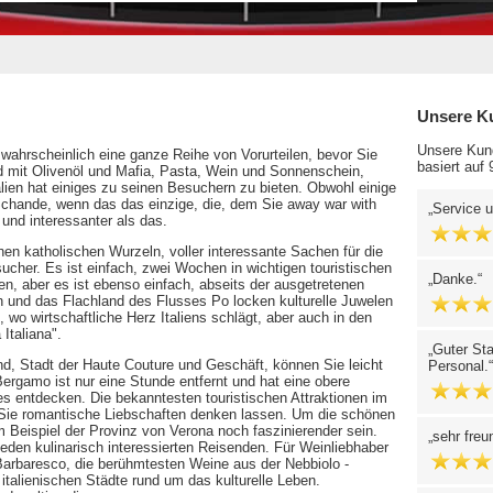
Unsere K
Unsere Kund
n wahrscheinlich eine ganze Reihe von Vorurteilen, bevor Sie
basiert auf
d mit Olivenöl und Mafia, Pasta, Wein und Sonnenschein,
ien hat einiges zu seinen Besuchern zu bieten. Obwohl einige
Schande, wenn das das einzige, die, dem Sie away war with
Service u
 und interessanter als das.
chen katholischen Wurzeln, voller interessante Sachen für die
ucher. Es ist einfach, zwei Wochen in wichtigen touristischen
Danke.
, aber es ist ebenso einfach, abseits der ausgetretenen
n und das Flachland des Flusses Po locken kulturelle Juwelen
, wo wirtschaftliche Herz Italiens schlägt, aber auch in den
Italiana".
Guter Sta
nd, Stadt der Haute Couture und Geschäft, können Sie leicht
Personal.
ergamo ist nur eine Stunde entfernt und hat eine obere
s entdecken. Die bekanntesten touristischen Attraktionen im
 Sie romantische Liebschaften denken lassen. Um die schönen
Beispiel der Provinz von Verona noch faszinierender sein.
sehr freu
 jeden kulinarisch interessierten Reisenden. Für Weinliebhaber
Barbaresco, die berühmtesten Weine aus der Nebbiolo -
talienischen Städte rund um das kulturelle Leben.