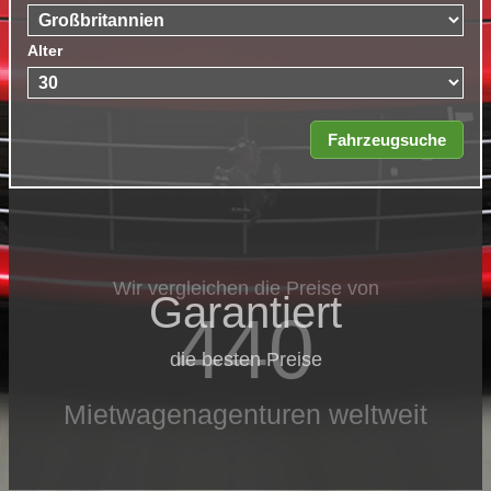
Alter
Wir vergleichen die Preise von
Garantiert
440
die besten Preise
Mietwagenagenturen weltweit