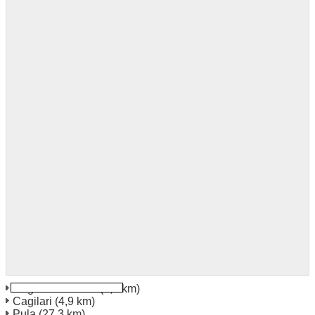
Cagliari Bahnhof
(3,4 km)
Cagilari
(4,9 km)
Pula
(27,3 km)