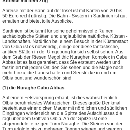
Anreise mit dem Zug
Anreise mit der Bahn auf der Insel ist mit Karten von 20 bis
50 Euro recht günstig. Die Bahn - System in Sardinien ist gut
erhalten und bietet tolle Ausblicke.
Sardinien ist bekannt für seine geheimnisvolle Ruinen,
archäologische Stätten und unglaubliche natürliche, Küsten -
Landschaften. Natürlich bei einem Besuch in der Küstenstadt
von Olbia ist es notwendig, einige der diese fantastische,
antiken Stätten in der Umgebung für sich selbst sehen. Aus
dem Grab der Riesen Megolithic Nuraghen Komplex in Cabu
Abbas ist es fast garantiert, dass Sie erstaunt werden und
fasziniert mit jedem Ort, den Sie sehen und die Magie noch
mehr hinzu, die Landschaften und Seestücke in und um
Olbia bunt und wunderschön sind.
(1) die Nuraghe Cabu Abbas
Auf einem Felsvorsprung erbaut, ist dies wahrscheinlich
Olbia berühmtestes Wahrzeichen. Dieses große Denkmal
besteht aus einer dicken Mauer mit nördlichen und südlichen
Eingängen windet sich an die Spitze des Aufschlusses die
ragt über dem Golf von Olbia. An der Spitze ist eine
abgerundete, einzigen Turm Nuraghe. Die Steinen von der
Turm erfolgte bis zu mehreren Tonnen wiegen und werden