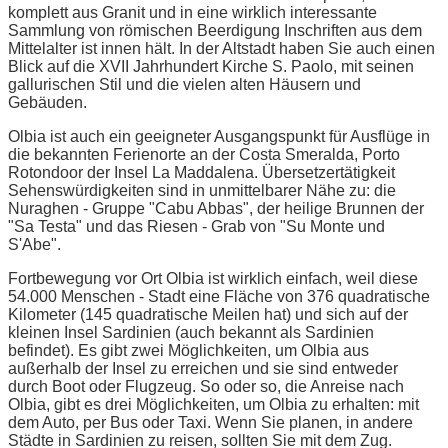
komplett aus Granit und in eine wirklich interessante
Sammlung von römischen Beerdigung Inschriften aus dem
Mittelalter ist innen hält. In der Altstadt haben Sie auch einen
Blick auf die XVII Jahrhundert Kirche S. Paolo, mit seinen
gallurischen Stil und die vielen alten Häusern und
Gebäuden.
Olbia ist auch ein geeigneter Ausgangspunkt für Ausflüge in
die bekannten Ferienorte an der Costa Smeralda, Porto
Rotondoor der Insel La Maddalena. Übersetzertätigkeit
Sehenswürdigkeiten sind in unmittelbarer Nähe zu: die
Nuraghen - Gruppe "Cabu Abbas", der heilige Brunnen der
"Sa Testa" und das Riesen - Grab von "Su Monte und
S'Abe".
Fortbewegung vor Ort Olbia ist wirklich einfach, weil diese
54.000 Menschen - Stadt eine Fläche von 376 quadratische
Kilometer (145 quadratische Meilen hat) und sich auf der
kleinen Insel Sardinien (auch bekannt als Sardinien
befindet). Es gibt zwei Möglichkeiten, um Olbia aus
außerhalb der Insel zu erreichen und sie sind entweder
durch Boot oder Flugzeug. So oder so, die Anreise nach
Olbia, gibt es drei Möglichkeiten, um Olbia zu erhalten: mit
dem Auto, per Bus oder Taxi. Wenn Sie planen, in andere
Städte in Sardinien zu reisen, sollten Sie mit dem Zug.