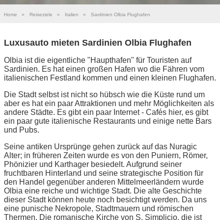
Home
»
Reiseziele
»
Italien
»
Sardinien Olbia Flughafen
Luxusauto mieten Sardinien Olbia Flughafen
Olbia ist die eigentliche "Haupthafen" für Touristen auf
Sardinien. Es hat einen großen Hafen wo die Fähren vom
italienischen Festland kommen und einen kleinen Flughafen.
Die Stadt selbst ist nicht so hübsch wie die Küste rund um
aber es hat ein paar Attraktionen und mehr Möglichkeiten als
andere Städte. Es gibt ein paar Internet - Cafés hier, es gibt
ein paar gute italienische Restaurants und einige nette Bars
und Pubs.
Seine antiken Ursprünge gehen zurück auf das Nuragic
Alter; in früheren Zeiten wurde es von den Puniern, Römer,
Phönizier und Karthager besiedelt. Aufgrund seiner
fruchtbaren Hinterland und seine strategische Position für
den Handel gegenüber anderen Mittelmeerländern wurde
Olbia eine reiche und wichtige Stadt. Die alte Geschichte
dieser Stadt können heute noch besichtigt werden. Da uns
eine punische Nekropole, Stadtmauern und römischen
Thermen. Die romanische Kirche von S. Simplicio, die ist