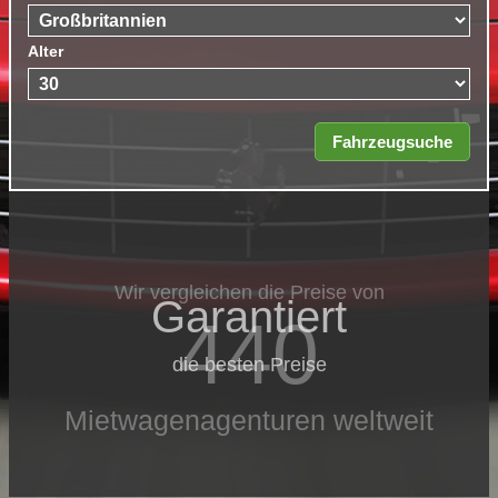
Alter
Wir vergleichen die Preise von
Garantiert
440
die besten Preise
Mietwagenagenturen weltweit