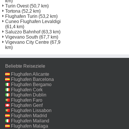
km)
Turin Ovest
(50,7 km)
Tortona
(52,2 km)
Flughafen Turin
(53,2 km)
Cuneo Flughafen Levaldigi
(61,4 km)
Saluzzo Bahnhof
(63,3 km)
Vigevano South
(67,7 km)
Vigevano City Centre
(67,9
km)
Beliebte Reiseziele
Flughafen Alicante
Flughafen Barcelona
Flughafen Bergamo
Flughafen Cork
Flughafen Dublin
Flughafen Faro
Flughafen Genf
Flughafen Lissabon
Flughafen Madrid
Flughafen Mailand
Malpensa
Flughafen Malaga