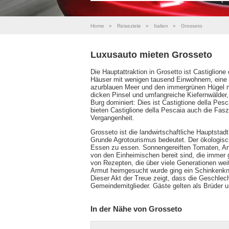
Home
»
Reiseziele
»
Italien
»
Grosseto
Luxusauto mieten Grosseto
Die Hauptattraktion in Grosetto ist Castiglione 
Häuser mit wenigen tausend Einwohnern, ein
azurblauen Meer und den immergrünen Hügel m
dicken Pinsel und umfangreiche Kiefernwälder, 
Burg dominiert: Dies ist Castigtione della Pes
bieten Castiglione della Pescaia auch die Fas
Vergangenheit.
Grosseto ist die landwirtschaftliche Hauptstad
Grunde Agrotourismus bedeutet. Der ökologische
Essen zu essen. Sonnengereiften Tomaten, Arti
von den Einheimischen bereit sind, die immer
von Rezepten, die über viele Generationen wei
Armut heimgesucht wurde ging ein Schinkenkn
Dieser Akt der Treue zeigt, dass die Geschl
Gemeindemitglieder. Gäste gelten als Brüder 
In der Nähe von Grosseto