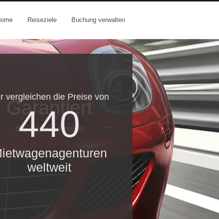
Home
Reiseziele
Buchung verwalten
r vergleichen die Preise von
Garantiert
440
die besten Preise
ietwagenagenturen
weltweit