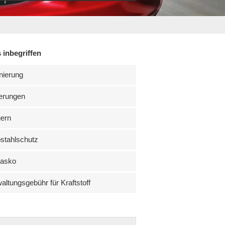
 inbegriffen
nierung
erungen
uern
stahlschutz
kasko
altungsgebühr für Kraftstoff