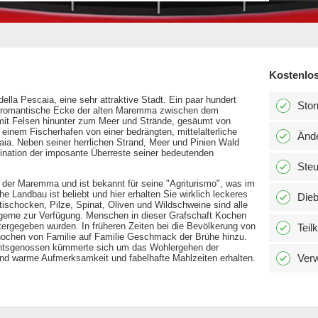
Kostenlos
della Pescaia, eine sehr attraktive Stadt. Ein paar hundert
Stor
e romantische Ecke der alten Maremma zwischen dem
it Felsen hinunter zum Meer und Strände, gesäumt von
einem Fischerhafen von einer bedrängten, mittelalterliche
Änd
caia. Neben seiner herrlichen Strand, Meer und Pinien Wald
zination der imposante Überreste seiner bedeutenden
Ste
t der Maremma und ist bekannt für seine "Agriturismo", was im
 Landbau ist beliebt und hier erhalten Sie wirklich leckeres
Dieb
schocken, Pilze, Spinat, Oliven und Wildschweine sind alle
 gerne zur Verfügung. Menschen in dieser Grafschaft Kochen
tergegeben wurden. In früheren Zeiten bei die Bevölkerung von
Teil
ochen von Familie auf Familie Geschmack der Brühe hinzu.
echtsgenossen kümmerte sich um das Wohlergehen der
Verw
und warme Aufmerksamkeit und fabelhafte Mahlzeiten erhalten.