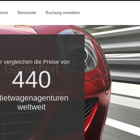
Home
Reiseziele
Buchung verwalten
r vergleichen die Preise von
Garantiert
440
die besten Preise
ietwagenagenturen
weltweit