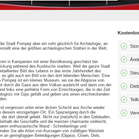
Kostenlos
die Stadt Pompeji aber ein sehr glücklich für Archäologie, an
Stor
tellt eine der größten archäologischen Stätten in der Welt,
Änd
tren in Kampanien mit einer Bevölkerung geschätzt bei
tickung während des Ausbruchs starben. Weil die ganze Stadt
detailliertes Bild des Lebens in das erste Jahrhundert des
Ste
, es gibt auch ein Bild von den dort lebenden Menschen. Eine
n Pompeji ist ein kleines Museum, wo sie die Abgüsse von
tet durch die Gase aus dem Vulkan ausbricht und dann von der
Dieb
d links eine perfekte Form von Einrichtungen, die in der Zeit
logists mit Gips gefüllt und geben uns einen erschreckenden
nden.
Teil
und vergessen unter einer dicken Schicht aus Asche wieder
n diesem einzigartigen Ort. Ein Spaziergang durch die
Verw
ie dort überall gelebt. Nicht nur (natürlich) in den Gebäuden,
erhalb der Geschäfte und die meisten charmante vielleicht,
waren enthusiastische Wand - Schreiberlinge und
finden Sie alle Arten von Aussagen von zufälligen Weisheit
en an geringfügigen Beleidigungen (Oppius, Clown, Dieb,