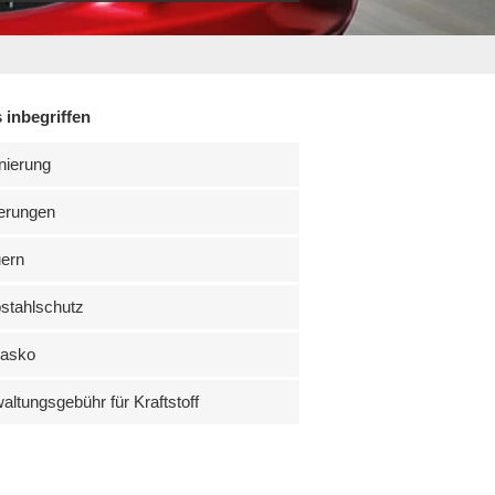
 inbegriffen
nierung
erungen
uern
stahlschutz
kasko
altungsgebühr für Kraftstoff