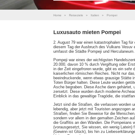
Home
»
Reiseziele
»
Italien
»
Pompei
Luxusauto mieten Pompei
2. August 79 war einen katastrophalen Tag für 
diesem Tag der Ausbruch des Vulkans Vesuv ers
umfasst die Städte Pompeji und Herculaneum.
Pompeji war eines der wichtigsten Handelszen
20.000, davon 10 % durch Vergiftung oder Ers
in der Zeit eingefroren wurde, gibt es ein sehr 
kaiserlichen römischen Reiches. Nicht nur das
beeindruckende, wenn etwas grausige Stätte i
Toten Bürger halten. Diese Leute wurden getö
Asche begraben. Diese Asche dann gehärtet, un
zersetzt. Diese wurden durch moderne Archeao
Einblick in das gewaltige Tragödie, die stattfa
Jetzt sind die Straßen, die verlassen worden 
lebendig, aber jetzt mit Touristen angezogen a
Straßen, finden Sie Beweise für die Menschen, d
sondern vor allem in den gemalten Zeichen auß
die Graffitis an den Wänden. Die Pompeiians 
(vorausgesetzt, Sie wissen, ein wenig Latein) 
(Gewinn ist Glück), bis hin zu Liebeserklärung