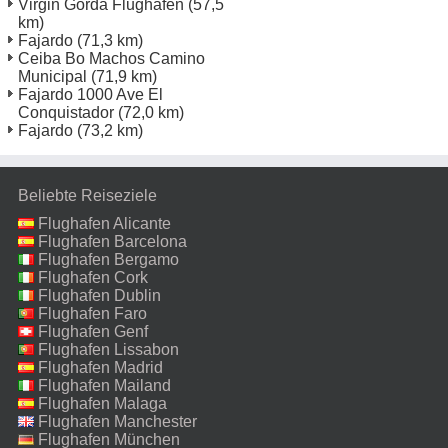
Virgin Gorda Flughafen
(57,5
km)
Fajardo
(71,3 km)
Ceiba Bo Machos Camino
Municipal
(71,9 km)
Fajardo 1000 Ave El
Conquistador
(72,0 km)
Fajardo
(73,2 km)
Beliebte Reiseziele
Flughafen Alicante
Flughafen Barcelona
Flughafen Bergamo
Flughafen Cork
Flughafen Dublin
Flughafen Faro
Flughafen Genf
Flughafen Lissabon
Flughafen Madrid
Flughafen Mailand
Malpensa
Flughafen Malaga
Flughafen Manchester
Flughafen München