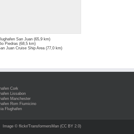
lughafen San Juan
(65,9 km)
io Piedras
(68,5 km)
an Juan Cruise Ship Area
(77,0 km)
hafen Cork
hafen Lissabon
hafen Manchester
hafen Rom Fiumicino
ia Flughafen
Image ©
flickr/TransformersMan
(CC BY 2.0)‎