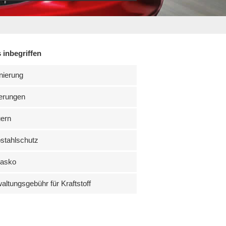
 inbegriffen
nierung
erungen
uern
stahlschutz
kasko
altungsgebühr für Kraftstoff