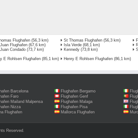
homas Flughafen
(56,3 km)
St Thomas Flughafen
(56,3 km)
F
Juan Flughafen
(67,6 km)
Isla Verde
(68,1 km)
R
 Juan Condado
(73,7 km)
Kennedy
(73,8 km)
S
y E Rohlsen Flughafen
(85,1 km)
Henry E Rohlsen Flughafen
(86,1 km)
hafen Barcelona
Flughafen Bergamo
Flug
hafen Faro
Flughafen Genf
Flug
hafen Mailand Malpensa
Flughafen Malaga
Flug
hafen Nizza
Flughafen Pisa
Flug
na Flughafen
Mallorca Flughafen
Murc
hts Reserved.‎