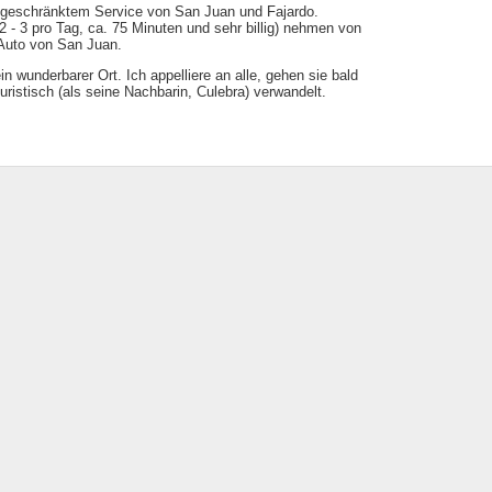
 eingeschränktem Service von San Juan und Fajardo.
(2 - 3 pro Tag, ca. 75 Minuten und sehr billig) nehmen von
 Auto von San Juan.
n wunderbarer Ort. Ich appelliere an alle, gehen sie bald
uristisch (als seine Nachbarin, Culebra) verwandelt.