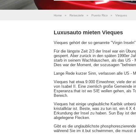
Home
»
Reiseziele
»
Puerto Rico
»
Vieques
Luxusauto mieten Vieques
Vieques gehört der so genannte "Virgin Inseln"
Für die längste Zeit 2/3 der Insel war ein Übun
gesperrt. Aber zurück in den späten 1990er 
starb in seinem Wachhäuschen, als das US - Mil
Dies war der Moment, der sozusagen "befreien
Lange Rede kurzer Sinn, verlassen alle US - M
Vieques hat etwa 9.000 Einwohner, viele der e
von Isabel II. Eine ziemlich große Gemeinde i
Esperanza.that ist wo SIE wollen gehen, als Tou
Bereich.
Vieques hat einige unglaubliche Karibik unber
kristallklar ist. Beste, was zu tun ist, ein 4 X 
Erkundung der Insel zu haben. Sun Bay ist der
abgelegene Flecken.
Gibt es die unglaublichste phosphoreszierende
während Sie im it.but schwimmen, die musst du