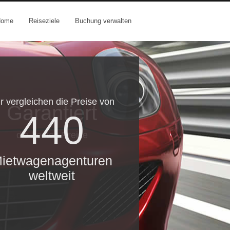
Home
Reiseziele
Buchung verwalten
r vergleichen die Preise von
Garantiert
440
die besten Preise
ietwagenagenturen
weltweit