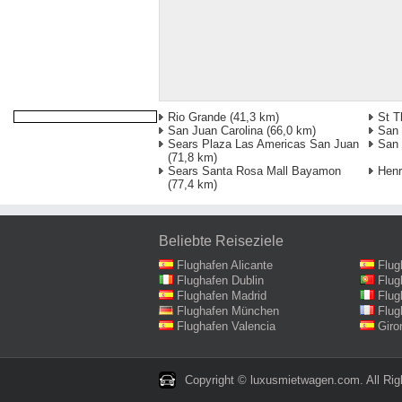
Rio Grande
(41,3 km)
St T
San Juan Carolina
(66,0 km)
San 
Sears Plaza Las Americas San Juan
San
(71,8 km)
Sears Santa Rosa Mall Bayamon
Henr
(77,4 km)
Beliebte Reiseziele
Flughafen Alicante
Flug
Flughafen Dublin
Flug
Flughafen Madrid
Flug
Flughafen München
Flug
Flughafen Valencia
Giro
Copyright © luxusmietwagen.com. All Rig