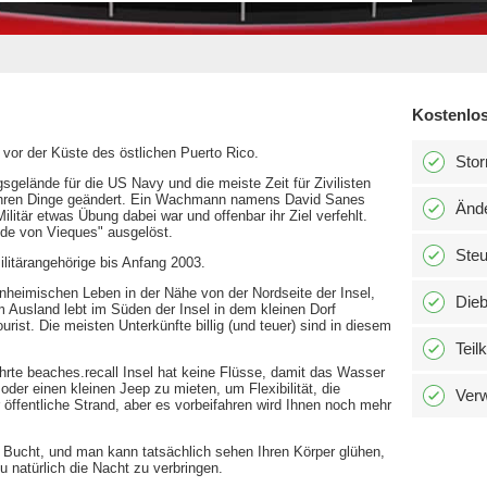
Kostenlos
 vor der Küste des östlichen Puerto Rico.
Stor
gsgelände für die US Navy und die meiste Zeit für Zivilisten
Jahren Dinge geändert. Ein Wachmann namens David Sanes
Änd
itär etwas Übung dabei war und offenbar ihr Ziel verfehlt.
de von Vieques" ausgelöst.
Ste
ilitärangehörige bis Anfang 2003.
inheimischen Leben in der Nähe von der Nordseite der Insel,
Dieb
m Ausland lebt im Süden der Insel in dem kleinen Dorf
rist. Die meisten Unterkünfte billig (und teuer) sind in diesem
Teil
ührte beaches.recall Insel hat keine Flüsse, damit das Wasser
4 oder einen kleinen Jeep zu mieten, um Flexibilität, die
Verw
 öffentliche Strand, aber es vorbeifahren wird Ihnen noch mehr
 Bucht, und man kann tatsächlich sehen Ihren Körper glühen,
 natürlich die Nacht zu verbringen.