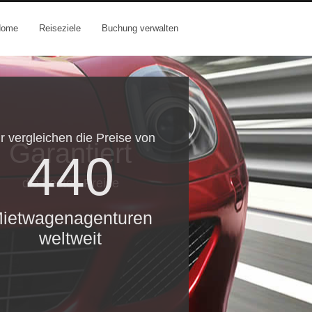
Home
Reiseziele
Buchung verwalten
r vergleichen die Preise von
Garantiert
440
die besten Preise
ietwagenagenturen
weltweit