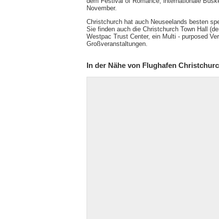
dem Festival of Romance, internationale Buske
November.
Christchurch hat auch Neuseelands besten spez
Sie finden auch die Christchurch Town Hall (de
Westpac Trust Center, ein Multi - purposed Ver
Großveranstaltungen.
In der Nähe von Flughafen Christchur