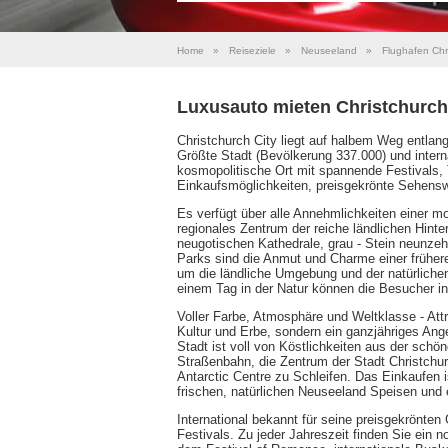
Home
»
Reiseziele
»
Neuseeland
»
Flughafen Chr
Luxusauto mieten Christchurch
Christchurch City liegt auf halbem Weg entlan
Größte Stadt (Bevölkerung 337.000) und intern
kosmopolitische Ort mit spannende Festivals, 
Einkaufsmöglichkeiten, preisgekrönte Sehenswü
Es verfügt über alle Annehmlichkeiten einer m
regionales Zentrum der reiche ländlichen Hint
neugotischen Kathedrale, grau - Stein neunze
Parks sind die Anmut und Charme einer frühere
um die ländliche Umgebung und der natürlichen
einem Tag in der Natur können die Besucher in
Voller Farbe, Atmosphäre und Weltklasse - Attr
Kultur und Erbe, sondern ein ganzjähriges Ang
Stadt ist voll von Köstlichkeiten aus der schö
Straßenbahn, die Zentrum der Stadt Christchurc
Antarctic Centre zu Schleifen. Das Einkaufen i
frischen, natürlichen Neuseeland Speisen und
International bekannt für seine preisgekrönten 
Festivals. Zu jeder Jahreszeit finden Sie ein 