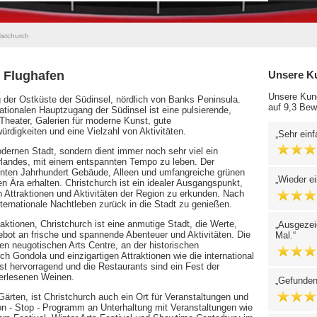
istchurch
 Flughafen
Unsere K
Unsere Kund
g der Ostküste der Südinsel, nördlich von Banks Peninsula.
auf 9,3 Bew
ationalen Hauptzugang der Südinsel ist eine pulsierende,
Theater, Galerien für moderne Kunst, gute
rdigkeiten und eine Vielzahl von Aktivitäten.
Sehr einf
odernen Stadt, sondern dient immer noch sehr viel ein
erlandes, mit einem entspannten Tempo zu leben. Der
hnten Jahrhundert Gebäude, Alleen und umfangreiche grünen
Wieder ei
n Ära erhalten. Christchurch ist ein idealer Ausgangspunkt,
 Attraktionen und Aktivitäten der Region zu erkunden. Nach
ternationale Nachtleben zurück in die Stadt zu genießen.
aktionen, Christchurch ist eine anmutige Stadt, die Werte,
Ausgezei
ebot an frische und spannende Abenteuer und Aktivitäten. Die
Mal.
nen neugotischen Arts Centre, an der historischen
h Gondola und einzigartigen Attraktionen wie die international
st hervorragend und die Restaurants sind ein Fest der
 erlesenen Weinen.
Gefunden
Gärten, ist Christchurch auch ein Ort für Veranstaltungen und
non - Stop - Programm an Unterhaltung mit Veranstaltungen wie