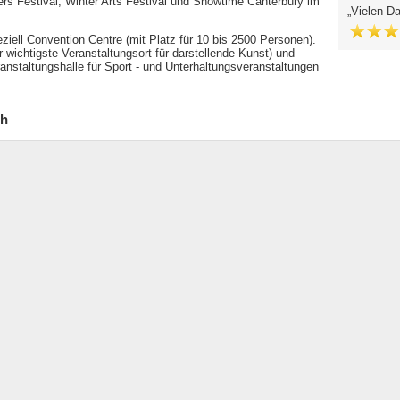
rs Festival, Winter Arts Festival und Showtime Canterbury im
Vielen D
iell Convention Centre (mit Platz für 10 bis 2500 Personen).
r wichtigste Veranstaltungsort für darstellende Kunst) und
anstaltungshalle für Sport - und Unterhaltungsveranstaltungen
ch