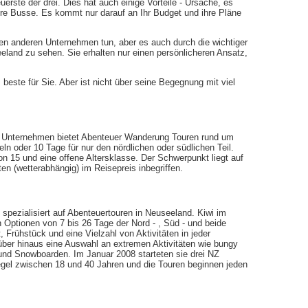
rste der drei. Dies hat auch einige Vorteile - Ursache, es
ere Busse. Es kommt nur darauf an Ihr Budget und ihre Pläne
en anderen Unternehmen tun, aber es auch durch die wichtiger
eeland zu sehen. Sie erhalten nur einen persönlicheren Ansatz,
beste für Sie. Aber ist nicht über seine Begegnung mit viel
on Unternehmen bietet Abenteuer Wanderung Touren rund um
ln oder 10 Tage für nur den nördlichen oder südlichen Teil.
 15 und eine offene Altersklasse. Der Schwerpunkt liegt auf
ten (wetterabhängig) im Reisepreis inbegriffen.
 spezialisiert auf Abenteuertouren in Neuseeland. Kiwi im
n Optionen von 7 bis 26 Tage der Nord - , Süd - und beide
, Frühstück und eine Vielzahl von Aktivitäten in jeder
rüber hinaus eine Auswahl an extremen Aktivitäten wie bungy
und Snowboarden. Im Januar 2008 starteten sie drei NZ
Regel zwischen 18 und 40 Jahren und die Touren beginnen jeden