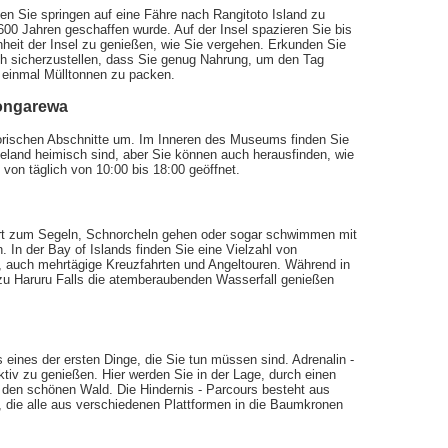
hen Sie springen auf eine Fähre nach Rangitoto Island zu
00 Jahren geschaffen wurde. Auf der Insel spazieren Sie bis
nheit der Insel zu genießen, wie Sie vergehen. Erkunden Sie
h sicherzustellen, dass Sie genug Nahrung, um den Tag
ht einmal Mülltonnen zu packen.
ongarewa
orischen Abschnitte um. Im Inneren des Museums finden Sie
seeland heimisch sind, aber Sie können auch herausfinden, wie
von täglich von 10:00 bis 18:00 geöffnet.
Ort zum Segeln, Schnorcheln gehen oder sogar schwimmen mit
. In der Bay of Islands finden Sie eine Vielzahl von
n, auch mehrtägige Kreuzfahrten und Angeltouren. Während in
zu Haruru Falls die atemberaubenden Wasserfall genießen
 eines der ersten Dinge, die Sie tun müssen sind. Adrenalin -
aktiv zu genießen. Hier werden Sie in der Lage, durch einen
den schönen Wald. Die Hindernis - Parcours besteht aus
 die alle aus verschiedenen Plattformen in die Baumkronen