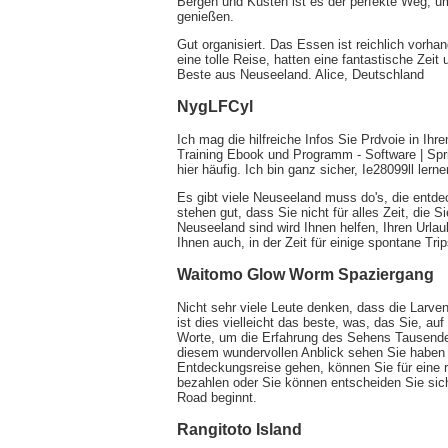
Bergen und Küsten ist es der perfekte Weg, um
genießen.
Gut organisiert. Das Essen ist reichlich vorhan
eine tolle Reise, hatten eine fantastische Ze
Beste aus Neuseeland. Alice, Deutschland
NygLFCyl
Ich mag die hilfreiche Infos Sie Prdvoie in Ih
Training Ebook und Programm - Software | Spri
hier häufig. Ich bin ganz sicher, Ie28099ll lern
Es gibt viele Neuseeland muss do's, die entd
stehen gut, dass Sie nicht für alles Zeit, die
Neuseeland sind wird Ihnen helfen, Ihren Urlau
Ihnen auch, in der Zeit für einige spontane Tr
Waitomo Glow Worm Spaziergang
Nicht sehr viele Leute denken, dass die Larve
ist dies vielleicht das beste, was, das Sie, a
Worte, um die Erfahrung des Sehens Tausende
diesem wundervollen Anblick sehen Sie haben d
Entdeckungsreise gehen, können Sie für eine ra
bezahlen oder Sie können entscheiden Sie sich
Road beginnt.
Rangitoto Island