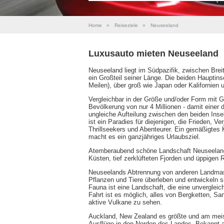
Home
»
Reiseziele
»
Neuseeland
Luxusauto mieten Neuseeland
Neuseeland liegt im Südpazifik, zwischen Brei
ein Großteil seiner Länge. Die beiden Hauptin
Meilen), über groß wie Japan oder Kalifornien 
Vergleichbar in der Größe und/oder Form mit G
Bevölkerung von nur 4 Millionen - damit einer 
ungleiche Aufteilung zwischen den beiden Inse
ist ein Paradies für diejenigen, die Frieden, 
Thrillseekers und Abenteurer. Ein gemäßigtes 
macht es ein ganzjähriges Urlaubsziel.
Atemberaubend schöne Landschaft Neuseeland
Küsten, tief zerklüfteten Fjorden und üppigen
Neuseelands Abtrennung von anderen Landmasse
Pflanzen und Tiere überleben und entwickeln si
Fauna ist eine Landschaft, die eine unvergleich
Fahrt ist es möglich, alles von Bergketten, S
aktive Vulkane zu sehen.
Auckland, New Zealand es größte und am meist
Ausflüge in den Norden des Landes. Bekannt als