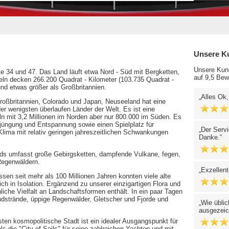
Unsere K
Unsere Kund
te 34 und 47. Das Land läuft etwa Nord - Süd mit Bergketten,
auf 9,5 Bew
seln decken 266.200 Quadrat - Kilometer (103.735 Quadrat -
und etwas größer als Großbritannien.
Alles Ok
roßbritannien, Colorado und Japan, Neuseeland hat eine
der wenigsten überlaufen Länder der Welt. Es ist eine
ln mit 3,2 Millionen im Norden aber nur 800.000 im Süden. Es
Verjüngung und Entspannung sowie einen Spielplatz für
Der Serv
Klima mit relativ geringen jahreszeitlichen Schwankungen
Danke.
s umfasst große Gebirgsketten, dampfende Vulkane, fegen,
 Regenwäldern.
Exzellent
n seit mehr als 100 Millionen Jahren konnten viele alte
ch in Isolation. Ergänzend zu unserer einzigartigen Flora und
liche Vielfalt an Landschaftsformen enthält. In ein paar Tagen
andstrände, üppige Regenwälder, Gletscher und Fjorde und
Wie üblic
ausgezeic
en kosmopolitische Stadt ist ein idealer Ausgangspunkt für
 die "City of Sails" für seine zahlreichen Yachten und mit