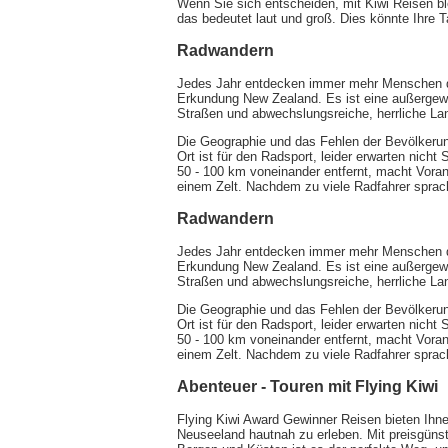
Wenn Sie sich entscheiden, mit Kiwi Reisen ble
das bedeutet laut und groß. Dies könnte Ihre 
Radwandern
Jedes Jahr entdecken immer mehr Menschen die
Erkundung New Zealand. Es ist eine außergewö
Straßen und abwechslungsreiche, herrliche La
Die Geographie und das Fehlen der Bevölkerun
Ort ist für den Radsport, leider erwarten nicht
50 - 100 km voneinander entfernt, macht Voran
einem Zelt. Nachdem zu viele Radfahrer sprac
Radwandern
Jedes Jahr entdecken immer mehr Menschen die
Erkundung New Zealand. Es ist eine außergewö
Straßen und abwechslungsreiche, herrliche La
Die Geographie und das Fehlen der Bevölkerun
Ort ist für den Radsport, leider erwarten nicht
50 - 100 km voneinander entfernt, macht Voran
einem Zelt. Nachdem zu viele Radfahrer sprac
Abenteuer - Touren mit Flying Kiwi
Flying Kiwi Award Gewinner Reisen bieten Ihne
Neuseeland hautnah zu erleben. Mit preisgüns