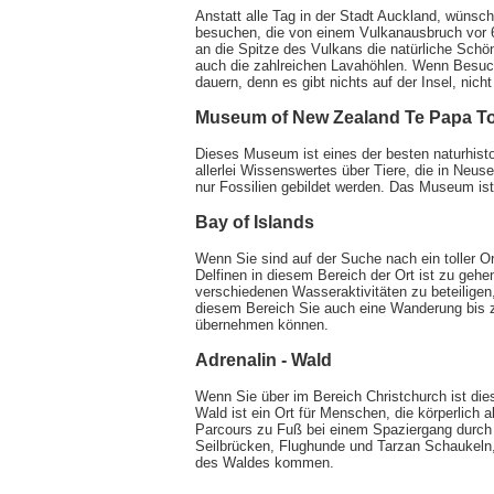
Anstatt alle Tag in der Stadt Auckland, wünsc
besuchen, die von einem Vulkanausbruch vor 6
an die Spitze des Vulkans die natürliche Schö
auch die zahlreichen Lavahöhlen. Wenn Besuc
dauern, denn es gibt nichts auf der Insel, nic
Museum of New Zealand Te Papa T
Dieses Museum ist eines der besten naturhist
allerlei Wissenswertes über Tiere, die in Neu
nur Fossilien gebildet werden. Das Museum ist 
Bay of Islands
Wenn Sie sind auf der Suche nach ein toller 
Delfinen in diesem Bereich der Ort ist zu gehen
verschiedenen Wasseraktivitäten zu beteilige
diesem Bereich Sie auch eine Wanderung bis 
übernehmen können.
Adrenalin - Wald
Wenn Sie über im Bereich Christchurch ist dies
Wald ist ein Ort für Menschen, die körperlich 
Parcours zu Fuß bei einem Spaziergang durch 
Seilbrücken, Flughunde und Tarzan Schaukeln,
des Waldes kommen.