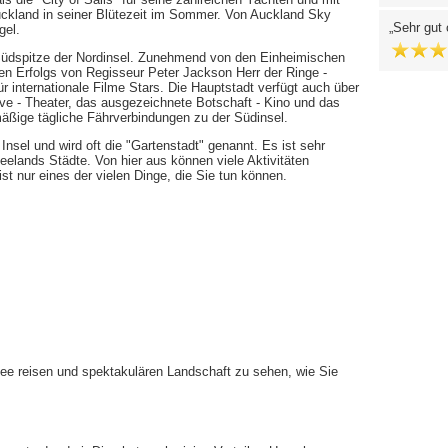
ckland in seiner Blütezeit im Sommer. Von Auckland Sky
Sehr gut 
gel.
r Südspitze der Nordinsel. Zunehmend von den Einheimischen
en Erfolgs von Regisseur Peter Jackson Herr der Ringe -
ür internationale Filme Stars. Die Hauptstadt verfügt auch über
ive - Theater, das ausgezeichnete Botschaft - Kino und das
ßige tägliche Fährverbindungen zu der Südinsel.
Insel und wird oft die "Gartenstadt" genannt. Es ist sehr
elands Städte. Von hier aus können viele Aktivitäten
t nur eines der vielen Dinge, die Sie tun können.
See reisen und spektakulären Landschaft zu sehen, wie Sie