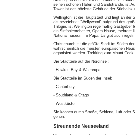
seinen schönen Hafen und Sandstrände, ist Au
Tower ist das höchste Gebäude der Südhalbku
Wellington ist die Hauptstadt und liegt an de
als bezeichnet "Wellywood" aufgrund des groß
Trilogie, ist Wellington regelmäßig Gastgeber f
ein Sinfonieorchester, Opera House, mehrere l
Nationalmuseum Te Papa. Es gibt auch regelmä
Christchurch ist die größte Stadt im Süden der 
wahrscheinlich die meisten europäischen Neuse
organisiert werden. Trekking zum Mount Cook is
Die Stadtteile auf der Nordinsel:
- Hawkes Bay & Wairarapa
Die Stadtteile im Süden der Insel:
- Canterbury
- Southland & Otago
- Westküste
Sie können durch Straße, Schiene, Luft oder 
gehen.
Streunende Neuseeland