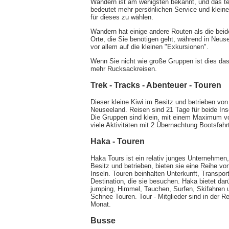
Wandern ist am wenigsten bekannt, und das teue
bedeutet mehr persönlichen Service und klein
für dieses zu wählen.
Wandern hat einige andere Routen als die beid
Orte, die Sie benötigen geht, während in Neus
vor allem auf die kleinen "Exkursionen".
Wenn Sie nicht wie große Gruppen ist dies das 
mehr Rucksackreisen.
Trek - Tracks - Abenteuer - Touren
Dieser kleine Kiwi im Besitz und betrieben v
Neuseeland. Reisen sind 21 Tage für beide Inse
Die Gruppen sind klein, mit einem Maximum von
viele Aktivitäten mit 2 Übernachtung Bootsfahr
Haka - Touren
Haka Tours ist ein relativ junges Unternehmen,
Besitz und betrieben, bieten sie eine Reihe vo
Inseln. Touren beinhalten Unterkunft, Transport
Destination, die sie besuchen. Haka bietet da
jumping, Himmel, Tauchen, Surfen, Skifahren 
Schnee Touren. Tour - Mitglieder sind in der 
Monat.
Busse