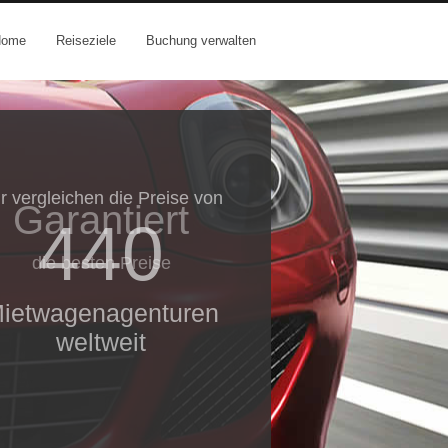
Home
Reiseziele
Buchung verwalten
r vergleichen die Preise von
Garantiert
440
die besten Preise
ietwagenagenturen
weltweit