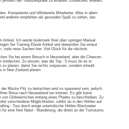
 jenseits der Touristenpfade zu erhalten. Entdecken, erleben,
den. Kompetente und hilfsbereite Mitarbeiter. Alles in allem
it und anderen empfehlen als gesunden Spaß zu sehen, das
rem Artikel. Ich werde bookmark Ihrer über springen Manual
ngen Sie Training Ebook Artikel und überprüfen Sie erneut
en, viele neue Sachen hier. Viel Glück für die nächste.
ecken Sie bei einem Besuch in Neuseeland, aber die Chancen
 Sie entdecken. Zu wissen, was die Top - 5 muss do es in
b zu planen, damit Sie nichts verpassen, sondern erlaubt
ips in New Zealand planen.
n der Mücke Pilz zu betrachten wird so spannend sein; jedoch
uf Ihrer Reise nach Neuseeland tun können. Es gibt keine
 von Glühwürmchen entlang eines Pfades zu beschreiben. Zu
rei verschiedene Möglichkeiten, zahlst du in den Höhlen auf
fting - Tour durch einige unterirdische Höhlen Blackwater
 für eine freie Natur - Wanderung, die direkt an der Tumutumu