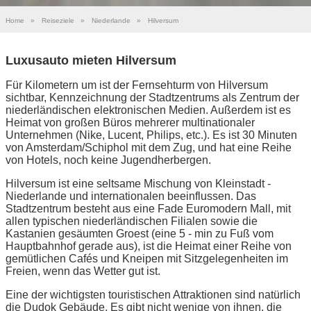
Home
»
Reiseziele
»
Niederlande
»
Hilversum
Luxusauto mieten Hilversum
Für Kilometern um ist der Fernsehturm von Hilversum
sichtbar, Kennzeichnung der Stadtzentrums als Zentrum der
niederländischen elektronischen Medien. Außerdem ist es
Heimat von großen Büros mehrerer multinationaler
Unternehmen (Nike, Lucent, Philips, etc.). Es ist 30 Minuten
von Amsterdam/Schiphol mit dem Zug, und hat eine Reihe
von Hotels, noch keine Jugendherbergen.
Hilversum ist eine seltsame Mischung von Kleinstadt -
Niederlande und internationalen beeinflussen. Das
Stadtzentrum besteht aus eine Fade Euromodern Mall, mit
allen typischen niederländischen Filialen sowie die
Kastanien gesäumten Groest (eine 5 - min zu Fuß vom
Hauptbahnhof gerade aus), ist die Heimat einer Reihe von
gemütlichen Cafés und Kneipen mit Sitzgelegenheiten im
Freien, wenn das Wetter gut ist.
Eine der wichtigsten touristischen Attraktionen sind natürlich
die Dudok Gebäude. Es gibt nicht wenige von ihnen, die