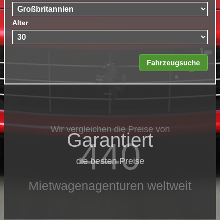
Alter
Wir vergleichen die Preise von
Garantiert
440
die besten Preise
Mietwagenagenturen weltweit