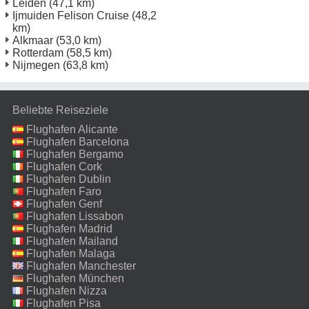
Leiden
(47,1 km)
Ijmuiden Felison Cruise
(48,2
km)
Alkmaar
(53,0 km)
Rotterdam
(58,5 km)
Nijmegen
(63,8 km)
Beliebte Reiseziele
Flughafen Alicante
Flughafen Barcelona
Flughafen Bergamo
Flughafen Cork
Flughafen Dublin
Flughafen Faro
Flughafen Genf
Flughafen Lissabon
Flughafen Madrid
Flughafen Mailand
Malpensa
Flughafen Malaga
Flughafen Manchester
Flughafen München
Flughafen Nizza
Flughafen Pisa