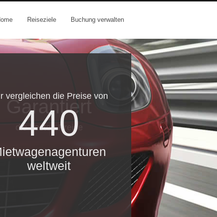
Home
Reiseziele
Buchung verwalten
r vergleichen die Preise von
Garantiert
440
die besten Preise
ietwagenagenturen
weltweit