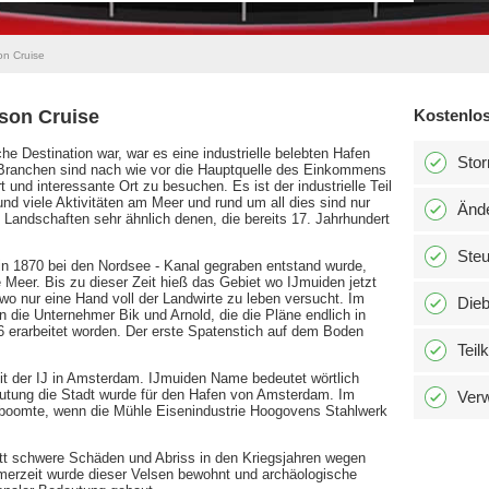
on Cruise
ison Cruise
Kostenlos
he Destination war, war es eine industrielle belebten Hafen
Stor
se Branchen sind nach wie vor die Hauptquelle des Einkommens
 und interessante Ort zu besuchen. Es ist der industrielle Teil
nd viele Aktivitäten am Meer und rund um all dies sind nur
Änd
 Landschaften sehr ähnlich denen, die bereits 17. Jahrhundert
Ste
r in 1870 bei den Nordsee - Kanal gegraben entstand wurde,
Meer. Bis zu dieser Zeit hieß das Gebiet wo IJmuiden jetzt
wo nur eine Hand voll der Landwirte zu leben versucht. Im
Dieb
 die Unternehmer Bik und Arnold, die die Pläne endlich in
6 erarbeitet worden. Der erste Spatenstich auf dem Boden
Teil
it der IJ in Amsterdam. IJmuiden Name bedeutet wörtlich
deutung die Stadt wurde für den Hafen von Amsterdam. Im
Verw
 boomte, wenn die Mühle Eisenindustrie Hoogovens Stahlwerk
litt schwere Schäden und Abriss in den Kriegsjahren wegen
ömerzeit wurde dieser Velsen bewohnt und archäologische