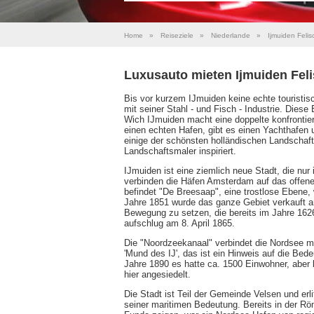
Home
»
Reiseziele
»
Niederlande
»
Ijmuiden Felis
Luxusauto mieten Ijmuiden Fel
Bis vor kurzem IJmuiden keine echte touristisc
mit seiner Stahl - und Fisch - Industrie. Die
Wich IJmuiden macht eine doppelte konfrontiert
einen echten Hafen, gibt es einen Yachthafen u
einige der schönsten holländischen Landschaft
Landschaftsmaler inspiriert.
IJmuiden ist eine ziemlich neue Stadt, die nu
verbinden die Häfen Amsterdam auf das offene 
befindet "De Breesaap", eine trostlose Ebene, 
Jahre 1851 wurde das ganze Gebiet verkauft an
Bewegung zu setzen, die bereits im Jahre 162
aufschlug am 8. April 1865.
Die "Noordzeekanaal" verbindet die Nordsee m
'Mund des IJ', das ist ein Hinweis auf die Be
Jahre 1890 es hatte ca. 1500 Einwohner, aber
hier angesiedelt.
Die Stadt ist Teil der Gemeinde Velsen und er
seiner maritimen Bedeutung. Bereits in der R