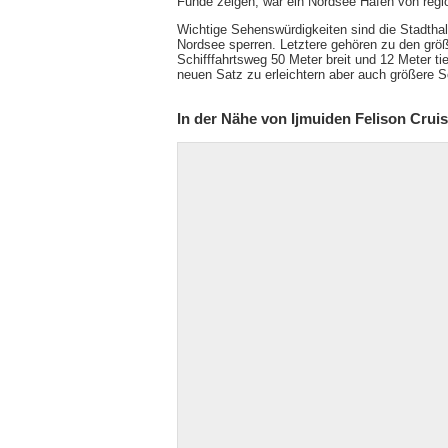
Funde zeigen, war ein Nordsee Hafen von regi
Wichtige Sehenswürdigkeiten sind die Stadtha
Nordsee sperren. Letztere gehören zu den größ
Schifffahrtsweg 50 Meter breit und 12 Meter tie
neuen Satz zu erleichtern aber auch größere Sc
In der Nähe von Ijmuiden Felison Crui