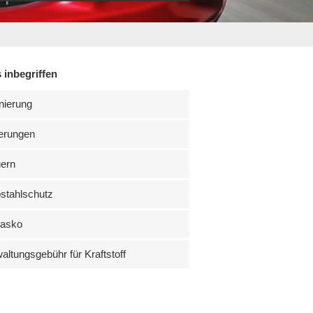
 inbegriffen
nierung
erungen
uern
stahlschutz
kasko
altungsgebühr für Kraftstoff