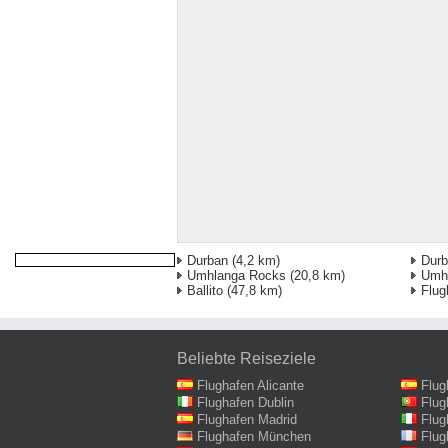
Durban
(4,2 km)
Dur
Umhlanga Rocks
(20,8 km)
Umh
Ballito
(47,8 km)
Flug
Beliebte Reiseziele
Flughafen Alicante
Flug
Flughafen Dublin
Flug
Flughafen Madrid
Flug
Flughafen München
Flug