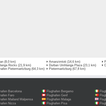
ban
(8,0 km)
Amanzimtoti
(14,6 km)
P
langa Rocks
(21,9 km)
Durban Umhlanga Plaza
(23,1 km)
D
hafen Pietermaritzburg
(64,3 km)
Pietermaritzburg
(67,8 km)
hafen Barcelona
Flughafen Bergamo
Flug
hafen Faro
Flughafen Genf
Flug
hafen Mailand Malpensa
Flughafen Malaga
Flug
hafen Nizza
Flughafen Pisa
Flug