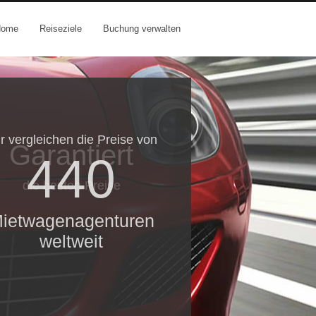
Home
Reiseziele
Buchung verwalten
r vergleichen die Preise von
Garantiert
440
die besten Preise
ietwagenagenturen
weltweit