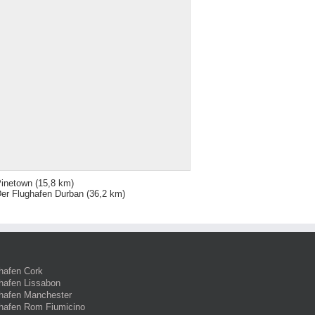
inetown
(15,8 km)
er Flughafen Durban
(36,2 km)
hafen Cork
hafen Lissabon
hafen Manchester
hafen Rom Fiumicino