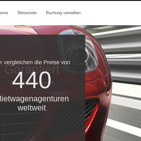
Home
Reiseziele
Buchung verwalten
r vergleichen die Preise von
Garantiert
440
die besten Preise
ietwagenagenturen
weltweit