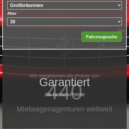
Alter
Wir vergleichen die Preise von
Garantiert
440
die besten Preise
Mietwagenagenturen weltweit