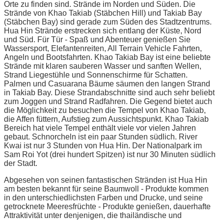
Orte zu finden sind. Strände im Norden und Süden. Die
Strände von Khao Takiab (Stäbchen Hill) und Takiab Bay
(Stäbchen Bay) sind gerade zum Süden des Stadtzentrums.
Hua Hin Strände erstrecken sich entlang der Küste, Nord
und Süd. Für Tür - Spaß und Abenteuer genießen Sie
Wassersport, Elefantenreiten, All Terrain Vehicle Fahrten,
Angeln und Bootsfahrten. Khao Takiab Bay ist eine beliebte
Strände mit klaren sauberen Wasser und sanften Wellen,
Strand Liegestühle und Sonnenschirme für Schatten.
Palmen und Casuarana Bäume säumen den langen Strand
in Takiab Bay. Diese Strandabschnitte sind auch sehr beliebt
zum Joggen und Strand Radfahren. Die Gegend bietet auch
die Möglichkeit zu besuchen die Tempel von Khao Takiab,
die Affen füttern, Aufstieg zum Aussichtspunkt. Khao Takiab
Bereich hat viele Tempel enthält viele vor vielen Jahren
gebaut. Schnorcheln ist ein paar Stunden südlich. River
Kwai ist nur 3 Stunden von Hua Hin. Der Nationalpark im
Sam Roi Yot (drei hundert Spitzen) ist nur 30 Minuten südlich
der Stadt.
Abgesehen von seinen fantastischen Stränden ist Hua Hin
am besten bekannt für seine Baumwoll - Produkte kommen
in den unterschiedlichsten Farben und Drucke, und seine
getrocknete Meeresfrüchte - Produkte genießen, dauerhafte
Attraktivität unter denjenigen, die thailändische und