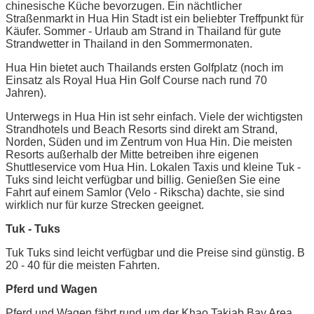
chinesische Küche bevorzugen. Ein nächtlicher
Straßenmarkt in Hua Hin Stadt ist ein beliebter Treffpunkt für
Käufer. Sommer - Urlaub am Strand in Thailand für gute
Strandwetter in Thailand in den Sommermonaten.
Hua Hin bietet auch Thailands ersten Golfplatz (noch im
Einsatz als Royal Hua Hin Golf Course nach rund 70
Jahren).
Unterwegs in Hua Hin ist sehr einfach. Viele der wichtigsten
Strandhotels und Beach Resorts sind direkt am Strand,
Norden, Süden und im Zentrum von Hua Hin. Die meisten
Resorts außerhalb der Mitte betreiben ihre eigenen
Shuttleservice vom Hua Hin. Lokalen Taxis und kleine Tuk -
Tuks sind leicht verfügbar und billig. Genießen Sie eine
Fahrt auf einem Samlor (Velo - Rikscha) dachte, sie sind
wirklich nur für kurze Strecken geeignet.
Tuk - Tuks
Tuk Tuks sind leicht verfügbar und die Preise sind günstig. B
20 - 40 für die meisten Fahrten.
Pferd und Wagen
Pferd und Wagen fährt rund um der Khao Takiab Bay Area