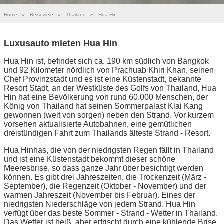
Home
»
Reiseziele
»
Thailand
»
Hua Hin
Luxusauto mieten Hua Hin
Hua Hin ist, befindet sich ca. 190 km südlich von Bangkok
und 92 Kilometer nördlich von Prachuab Khiri Khan, seinen
Chef Provinzstadt und es ist eine Küstenstadt, bekannte
Resort Stadt, an der Westküste des Golfs von Thailand, Hua
Hin hat eine Bevölkerung von rund 60.000 Menschen, der
König von Thailand hat seinen Sommerpalast Klai Kang
gewonnen (weit von sorgen) neben den Strand. Vor kurzem
vorsehen aktualisierte Autobahnen, eine gemütlichen
dreistündigen Fahrt zum Thailands älteste Strand - Resort.
Hua Hinhas, die von der niedrigsten Regen fällt in Thailand
und ist eine Küstenstadt bekommt dieser schöne
Meeresbrise, so dass ganze Jahr über besichtigt werden
können. Es gibt drei Jahreszeiten, die Trockenzeit (März -
September), die Regenzeit (Oktober - November) und der
warmen Jahreszeit (November bis Februar). Eines der
niedrigsten Niederschläge von jedem Strand. Hua Hin
verfügt über das beste Sommer - Strand - Wetter in Thailand.
Das Wetter ist heiß, aber erfrischt durch eine kühlende Brise